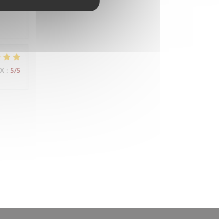
IX
:
5
/5