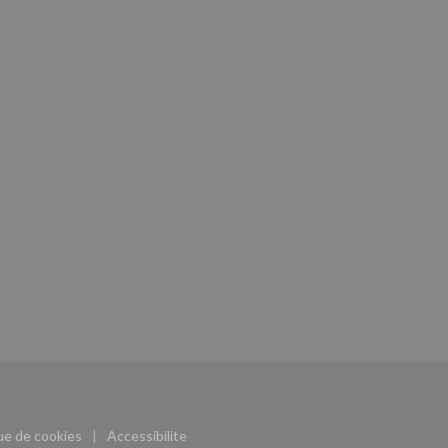
((ouvre une nouvelle fenêtre))
que de cookies
Accessibilite