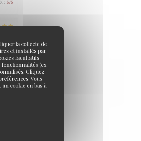
IX
:
5
/5
IX
:
4
/5
iquer la collecte de
res et installés par
okies facultatifs
 fonctionnalités (ex
IX
:
4
/5
sonnalisés. Cliquez
 préférences. Vous
 un cookie en bas à
IX
:
5
/5
IX
:
5
/5