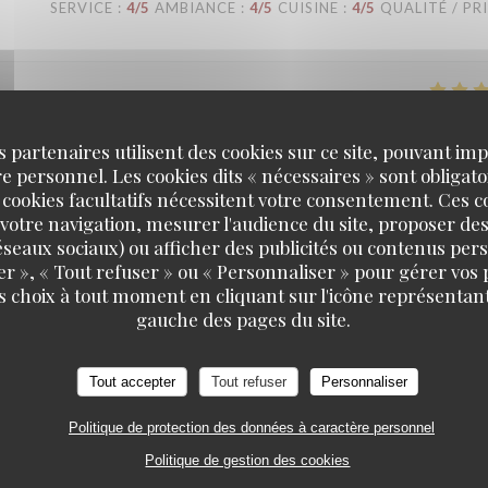
SERVICE
:
4
/5
AMBIANCE
:
4
/5
CUISINE
:
4
/5
QUALITÉ / PR
SERVICE
:
5
/5
AMBIANCE
:
5
/5
CUISINE
:
5
/5
QUALITÉ / PR
s partenaires utilisent des cookies sur ce site, pouvant impl
 personnel. Les cookies dits « nécessaires » sont obligatoi
 cookies facultatifs nécessitent votre consentement. Ces co
votre navigation, mesurer l'audience du site, proposer des
SERVICE
:
4
/5
AMBIANCE
:
3
/5
CUISINE
:
3
/5
QUALITÉ / PR
 réseaux sociaux) ou afficher des publicités ou contenus per
er », « Tout refuser » ou « Personnaliser » pour gérer vos
s choix à tout moment en cliquant sur l'icône représentant
gauche des pages du site.
SERVICE
:
5
/5
AMBIANCE
:
5
/5
CUISINE
:
4
/5
QUALITÉ / PR
Tout accepter
Tout refuser
Personnaliser
Politique de protection des données à caractère personnel
SERVICE
:
5
/5
AMBIANCE
:
4
/5
CUISINE
:
4
/5
QUALITÉ / PR
Politique de gestion des cookies