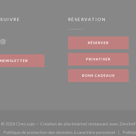
 SUIVRE
RÉSERVATION
nouvelle fenêtre))
RÉSERVER
ook ((ouvre une nouvelle fenêtre))
Instagram ((ouvre une nouvelle fenêtre))
PRIVATISER
NEWSLETTER
BONS CADEAUX
© 2026 Chez soje — Création de site internet restaurant avec
Zenchef
Politique de protection des données à caractère personnel
Politi