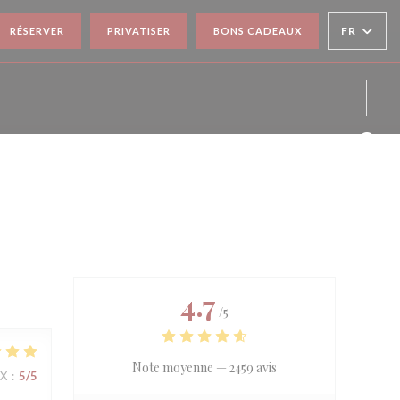
FR
RÉSERVER
PRIVATISER
BONS CADEAUX
Face
Inst
4.7
/5
Note moyenne —
2459 avis
IX
:
5
/5