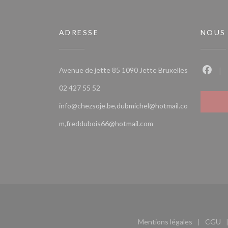
ADRESSE
NOUS
((ouvre une 
Avenue de jette 85 1090 Jette Bruxelles
Faceb
02 427 55 52
info@chezsoje.be,dubmichel@hotmail.co
m,freddubois66@hotmail.com
Mentions légales
CGU