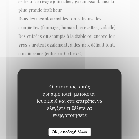
se fie à l'arrivage journalier, garantissant ainsi la
plus grande fraîcheur.
Dans les incontournables, on retrouve les
croquettes (fromage, homard, crevettes, volaille).
Des entrées où scampis à la diable ou encore foie
gras s'invitent également, à des prix défiant toute
concurrence (entre 10 € et 16 €).
En plat, la part belle est souvent faite aux abats.
Amoureux du genre, vous ne serez pas déçus. Côté
Ο ιστότοπος αυτός
viande, l'incontournable entrecôte irlandaise est un
χρησιμοποιεί "μπισκότα"
must (24 €). Mais vous pouvez tout aussi bien vous
(cookies) και σας επιτρέπει να
contenter d'un pain de viande et stoemp (16 €) ou
ελέγξετε τι θέλετε να
ενεργοποιήσετε
d'un plat de poisson (entre 20 € et 28 €).
On vous recommande aussi le menu au rapport
OK, αποδοχή όλων