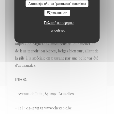
qualité-prix parfaitement étudié (35 €) qui vous
Απόρριψε όλα τα "μπισκότα" (cookies)
laisse le choix entre 4 ou 5 entrées et autant de
Εξατομίκευση
plats, avant de terminer par un dessert à la carte
(ou plutôt au tableau).
Πολιτική απορρήτου
undefined
Pour arroser le tout, choix entre vins sélectionnés
auprès de "vignerons amoureux de leur métier et
de leur terroir" ou bières, belges bien sûr, allant de
la pils à la spéciale en passant par une belle variété
d'artisanales.
INFOS:
- Avenue de Jette, 85 1090 Bruxelles
- Tél. : 02/427.55.52 www.chezsoje.be