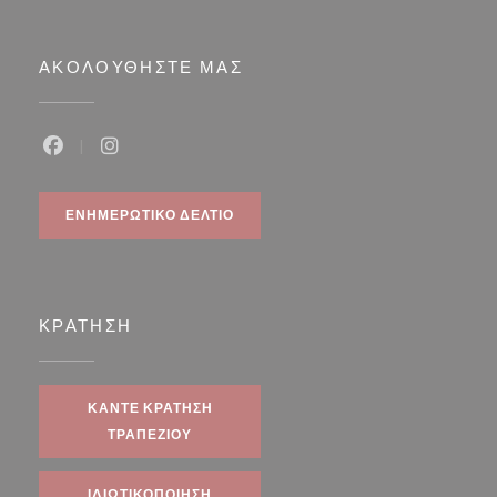
ΑΚΟΛΟΥΘΉΣΤΕ ΜΑΣ
Facebook ((ανοίγει σε νέο παράθυρο))
Instagram ((ανοίγει σε νέο παράθυρο))
ΕΝΗΜΕΡΩΤΙΚΌ ΔΕΛΤΊΟ
ΚΡΆΤΗΣΗ
ΚΆΝΤΕ ΚΡΆΤΗΣΗ
ΤΡΑΠΕΖΙΟΎ
ΙΔΙΩΤΙΚΟΠΟΊΗΣΗ