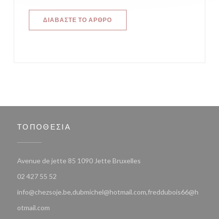
((ΑΝΟΊΓΕΙ ΣΕ ΝΈΟ ΠΑΡΆΘΥΡΟ))
ΔΙΑΒΆΣΤΕ ΤΟ ΆΡΘΡΟ
ΤΟΠΟΘΕΣΊΑ
((ανοίγει σε νέο παράθυρο
Avenue de jette 85 1090 Jette Bruxelles
02 427 55 52
info@chezsoje.be,dubmichel@hotmail.com,freddubois66@h
otmail.com