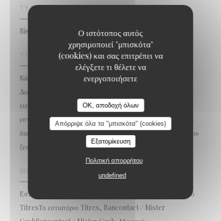
ΤΎΠΟΣ ΕΠΙΧΕΊΡΗΣΗΣ
Bistrot, Βρυξέλλες Brasserie
Ο ιστότοπος αυτός
χρησιμοποιεί "μπισκότα"
(cookies) και σας επιτρέπει να
ΥΠΗΡΕΣΊΕΣ
ελέγξετε τι θέλετε να
ενεργοποιήσετε
Κάρτα για φαγητό για να πάρει μακριά, Καλυμμένη βεράντα,
Δωρεάν ασύρματη σύνδεση στο διαδίκτυο, Τα σκυλιά είναι
ευπρόσδεκτα, Κλιματιζόμενο δωμάτιο, ιδιωτικοποίηση του
OK, αποδοχή όλων
εστιατορίου, Το εστιατόριο έκλεισε τις Κυριακές, αλλά είναι
Απόρριψε όλα τα "μπισκότα" (cookies)
διαθέσιμο για ιδιωτικές εκδηλώσεις, Εστιατόριο στο χώρο του
Εξατομίκευση
ξενοδοχείου ή απογείωση
Πολιτική απορρήτου
ΜΈΘΟΔΟΙ ΠΛΗΡΩΜΉΣ
undefined
Εστιατόριο Ticket, Eurocard / Mastercard, Το εστιατόριο
TitresΤο εστιατόριο Titres, Bancontact / Mister