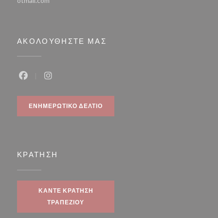
otmail.com
ΑΚΟΛΟΥΘΉΣΤΕ ΜΑΣ
Facebook ((ανοίγει σε νέο παράθυρο))
Instagram ((ανοίγει σε νέο παράθυρο))
ΕΝΗΜΕΡΩΤΙΚΌ ΔΕΛΤΊΟ
ΚΡΆΤΗΣΗ
ΚΆΝΤΕ ΚΡΆΤΗΣΗ
ΤΡΑΠΕΖΙΟΎ