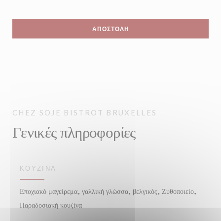
CHEZ SOJE
BISTROT
BRUXELLES
Γενικές πληροφορίες
ΚΟΥΖΊΝΑ
Εποχιακό μαγείρεμα, γαλλική γλώσσα, βελγικός, Ζυθοποιείο,
Παραδοσιακή κουζίνα