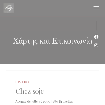
Πίνακας διαχείρισης "Μπισκότων" (Cookies)
Χάρτης και Επικοινωνία
Face
Inst
BISTROT
Chez soje
((ανοίγει σε νέο παράθυ
Avenue de jette 85 1090 Jette Bruxelles