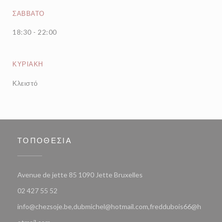
ΣΆΒΒΑΤΟ
18:30 - 22:00
ΚΥΡΙΑΚΉ
Κλειστό
ΤΟΠΟΘΕΣΊΑ
((ανοίγει σε νέο παράθυρο
Avenue de jette 85 1090 Jette Bruxelles
02 427 55 52
info@chezsoje.be,dubmichel@hotmail.com,freddubois66@h