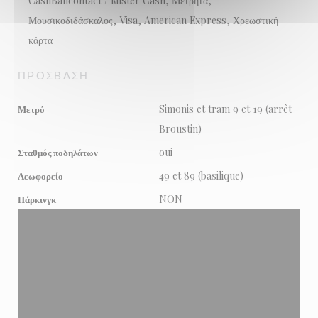
CashBancontact / Mister Cash, Μετρητά,
Μουσικοδιδάσκαλος, Visa, American Express, Χρεωστική
κάρτα
ΠΡΌΣΒΑΣΗ
Simonis et tram 9 et 19 (arrêt
Μετρό
Broustin)
oui
Σταθμός ποδηλάτων
49 et 89 (basilique)
Λεωφορείο
NON
Πάρκινγκ