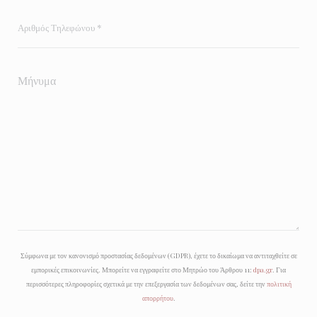
Σύμφωνα με τον κανονισμό προστασίας δεδομένων (GDPR), έχετε το δικαίωμα να αντιταχθείτε σε
εμπορικές επικοινωνίες. Μπορείτε να εγγραφείτε στο Μητρώο του Άρθρου 11:
dpa.gr
. Για
περισσότερες πληροφορίες σχετικά με την επεξεργασία των δεδομένων σας, δείτε την
πολιτική
απορρήτου
.