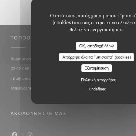
Ο ιστότοπος αυτός χρησιμοποιεί "μπισκ
(cookies) και σας επιτρέπει να ελέγξετε
θέλετε να ενεργοποιήσετε
ΤΟΠΟΘΕΣΊΑ
OK, αποδοχή όλων
Απόρριψε όλα τα "μπισκότα" (cookies)
((ανοίγει σε νέο παράθυρο
Avenue de jette 85 1090 Jette Bruxelles
Εξατομίκευση
02 427 55 52
info@chezsoje.be,dubmichel@hotmail.com,freddubois66@h
Πολιτική απορρήτου
otmail.com
undefined
ΑΚΟΛΟΥΘΉΣΤΕ ΜΑΣ