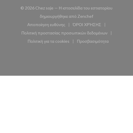
© 2026 Chez soje — Η ιστοσελίδα του εστιατορίου
((ανοίγει σε νέο παρά
δημιουργήθηκε από
Zenchef
Αποποίηση ευθύνης
ΌΡΟΙ ΧΡΉΣΗΣ
((ανοίγει σε νέο παράθυρο))
((ανοίγει σε νέο παράθυ
Πολιτική προστασίας προσωπικών δεδομένων
((ανοίγει σε νέο παράθυρο))
Πολιτική για τα cookies
Προσβασιμότητα
((ανοίγει σε νέο παράθυρο))
((ανοίγει σε νέο παρά