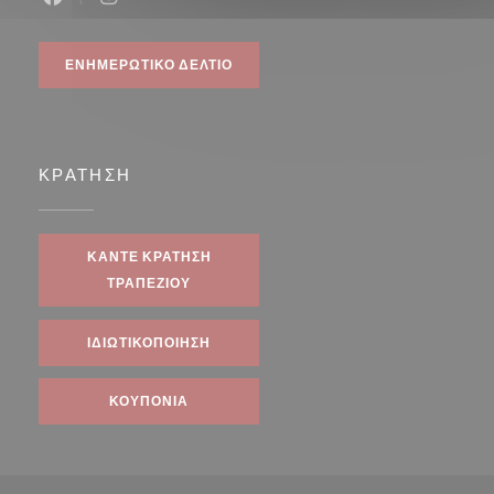
Facebook ((ανοίγει σε νέο παράθυρο))
Instagram ((ανοίγει σε νέο παράθυρο))
ΕΝΗΜΕΡΩΤΙΚΌ ΔΕΛΤΊΟ
ΚΡΆΤΗΣΗ
ΚΆΝΤΕ ΚΡΆΤΗΣΗ
ΤΡΑΠΕΖΙΟΎ
ΙΔΙΩΤΙΚΟΠΟΊΗΣΗ
ΚΟΥΠΌΝΙΑ