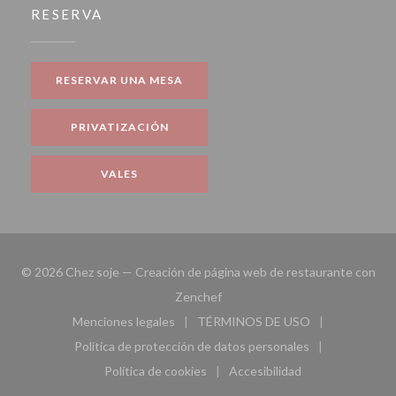
RESERVA
RESERVAR UNA MESA
PRIVATIZACIÓN
VALES
© 2026 Chez soje — Creación de página web de restaurante con
((abre en una nueva ventana))
Zenchef
Menciones legales
TÉRMINOS DE USO
((abre en una nueva ventana))
((abre en una nueva ven
Política de protección de datos personales
((abre en una nueva ventana))
Política de cookies
Accesibilidad
((abre en una nueva ventana))
((abre en una nueva ven