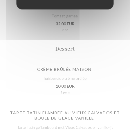
TOMATTE-CREVETTES GRISES
Tomaat-garnaal
32,00 EUR
2 pc
Dessert
CRÈME BRÛLÉE MAISON
huisbereide crème brûlée
10,00 EUR
1 pers
TARTE TATIN FLAMBÉE AU VIEUX CALVADOS ET
BOULE DE GLACE VANILLE
Tarte Tatin geflambeerd met Vieux Calvados en vanille-ijs