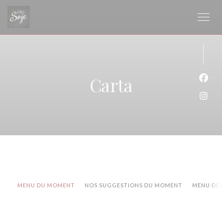
Personalización de sus opciones de cookies
Carta
Face
Inst
MENU DU MOMENT
NOS SUGGESTIONS DU MOMENT
MENU DE 