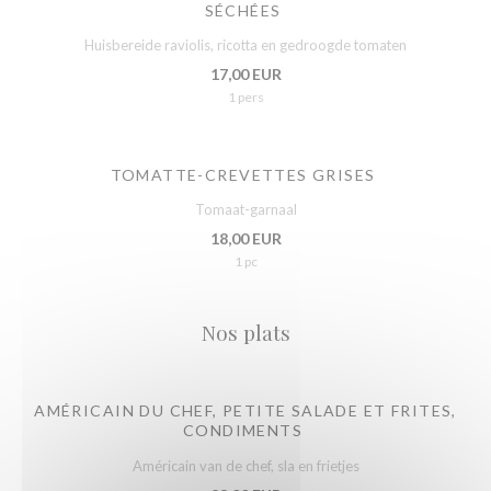
SÉCHÉES
Huisbereide raviolis, ricotta en gedroogde tomaten
17,00 EUR
1 pers
TOMATTE-CREVETTES GRISES
Tomaat-garnaal
18,00 EUR
1 pc
Nos plats
AMÉRICAIN DU CHEF, PETITE SALADE ET FRITES,
CONDIMENTS
Américain van de chef, sla en frietjes