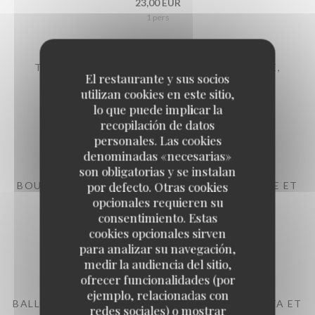
23,00 EUR
1 pers
TARTARE DE BOEUF (MOULU) À L'ITALIENNE,
El restaurante y sus socios
PARMESAN ET BALSAMIQUE,
utilizan cookies en este sitio,
Italiaanse rundstartaar, sla en frietjes
lo que puede implicar la
24,00 EUR
recopilación de datos
1 pers
personales. Las cookies
denominadas «necesarias»
son obligatorias y se instalan
por defecto. Otras cookies
BOULETTES SAUCE TOMATE, FRITES OU PURÉE ET
SALADES
opcionales requieren su
consentimiento. Estas
Ballekes in tomatensaus, frietjes of aardappelpuree en sla
cookies opcionales sirven
23,00 EUR
para analizar su navegación,
1 pers
medir la audiencia del sitio,
ofrecer funcionalidades (por
ejemplo, relacionadas con
BALLOTTINE DE VOLAILLE FARCIE À LA RICOTTA ET
redes sociales) o mostrar