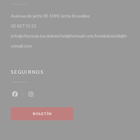
((abre en una nueva venta
Avenue de jette 85 1090 Jette Bruxelles
02 427 55 52
info@chezsoje.be,dubmichel@hotmail.com,freddubois66@h
otmail.com
SEGUIRNOS
Facebook ((abre en una nueva ventana))
Instagram ((abre en una nueva ventana))
BOLETÍN