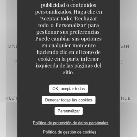
CHORIZO
publicidad o contenidos
Met ricotta en chorizo gevulde gevogelte ballotine
personalizados. Haga clic en
'Aceptar todo', 'Rechazar
26,00 EUR
todo' o 'Personalizar' para
1 pers
gestionar sus preferencias.
Puede cambiar sus opciones
en cualquier momento
MOULES DE ZEELANDE (MARINIÈRE, À L'AIL OU VIN
haciendo clic en el icono de
BLANC,)
cookie en la parte inferior
Zeeuwse mosselen (traditionele wijze, met look of witte wijn )
izquierda de las páginas del
27,00 EUR
sitio.
1 pers
OK, aceptar todas
FILET DE BAR DE LIGNE, VINAIGRETTE GOURMANDE
Denegar todas las cookies
Zeebaarsfilet, vinaigrette gourmande
Personalizar
28,00 EUR
1 pers
Política de protección de datos personales
Política de gestión de cookies