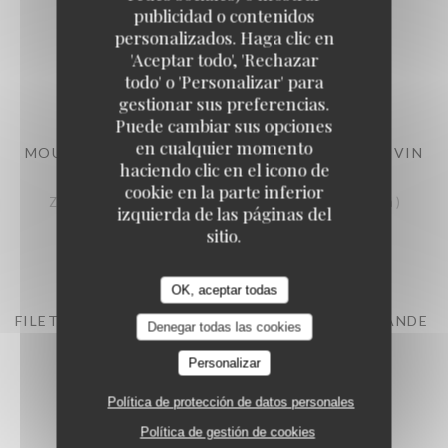
CHORIZO
publicidad o contenidos
Met ricotta en chorizo gevulde gevogelte ballotine
personalizados. Haga clic en
'Aceptar todo', 'Rechazar
26,00 EUR
todo' o 'Personalizar' para
1 pers
gestionar sus preferencias.
Puede cambiar sus opciones
en cualquier momento
MOULES DE ZEELANDE (MARINIÈRE, À L'AIL OU VIN
haciendo clic en el icono de
BLANC,)
cookie en la parte inferior
Zeeuwse mosselen (traditionele wijze, met look of witte wijn )
izquierda de las páginas del
27,00 EUR
sitio.
1 pers
OK, aceptar todas
FILET DE BAR DE LIGNE, VINAIGRETTE GOURMANDE
Denegar todas las cookies
Zeebaarsfilet, vinaigrette gourmande
Personalizar
28,00 EUR
1 pers
Política de protección de datos personales
Política de gestión de cookies