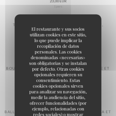
23,00 EUR
1 pers
TARTARE DE BOEUF (MOULU) À L'ITALIENNE,
El restaurante y sus socios
PARMESAN ET BALSAMIQUE,
utilizan cookies en este sitio,
Italiaanse rundstartaar, sla en frietjes
lo que puede implicar la
24,00 EUR
recopilación de datos
1 pers
personales. Las cookies
denominadas «necesarias»
son obligatorias y se instalan
por defecto. Otras cookies
BOULETTES SAUCE TOMATE, FRITES OU PURÉE ET
SALADES
opcionales requieren su
consentimiento. Estas
Ballekes in tomatensaus, frietjes of aardappelpuree en sla
cookies opcionales sirven
23,00 EUR
para analizar su navegación,
1 pers
medir la audiencia del sitio,
ofrecer funcionalidades (por
ejemplo, relacionadas con
BALLOTTINE DE VOLAILLE FARCIE À LA RICOTTA ET
redes sociales) o mostrar