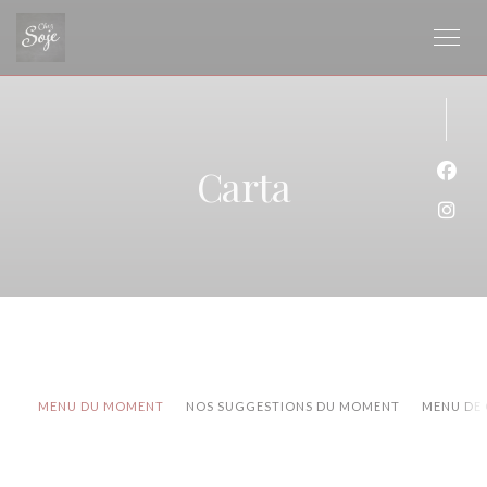
Personalización de sus opciones de cookies
Carta
Face
Inst
MENU DU MOMENT
NOS SUGGESTIONS DU MOMENT
MENU DE 