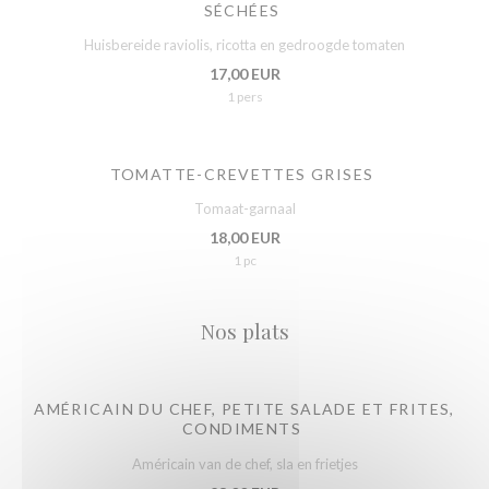
SÉCHÉES
Huisbereide raviolis, ricotta en gedroogde tomaten
17,00 EUR
1 pers
TOMATTE-CREVETTES GRISES
Tomaat-garnaal
18,00 EUR
1 pc
Nos plats
AMÉRICAIN DU CHEF, PETITE SALADE ET FRITES,
CONDIMENTS
Américain van de chef, sla en frietjes