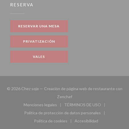
RESERVA
RESERVAR UNA MESA
PRIVATIZACIÓN
VALES
© 2026 Chez soje — Creación de página web de restaurante con
((abre en una nueva ventana))
Zenchef
Menciones legales
TÉRMINOS DE USO
((abre en una nueva ventana))
((abre en una nueva ven
Política de protección de datos personales
((abre en una nueva ventana))
Política de cookies
Accesibilidad
((abre en una nueva ventana))
((abre en una nueva ven