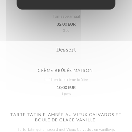
TOMATTE-CREVETTES GRISES
Tomaat-garnaal
32,00 EUR
2 pc
Dessert
CRÈME BRÛLÉE MAISON
huisbereide crème brûlée
10,00 EUR
1 pers
TARTE TATIN FLAMBÉE AU VIEUX CALVADOS ET
BOULE DE GLACE VANILLE
Tarte Tatin geflambeerd met Vieux Calvados en vanille-ijs