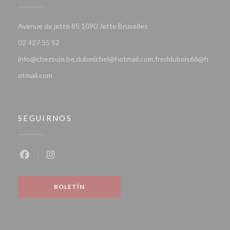
((abre en una nueva venta
Avenue de jette 85 1090 Jette Bruxelles
02 427 55 52
info@chezsoje.be,dubmichel@hotmail.com,freddubois66@h
otmail.com
SEGUIRNOS
Facebook ((abre en una nueva ventana))
Instagram ((abre en una nueva ventana))
BOLETÍN