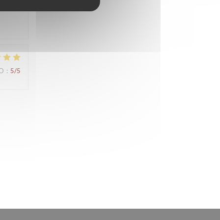
IO
:
5
/5