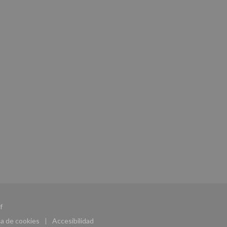
((abre en una nueva ventana))
f
ca de cookies
Accesibilidad