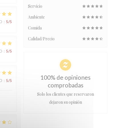
Servicio
Ambiente
IO
:
5
/5
Comida
Calidad/Precio
IO
:
5
/5
100% de opiniones
IO
:
5
/5
comprobadas
Solo los clientes que reservaron
dejaron su opinión