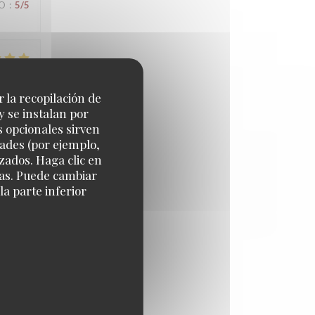
IO
:
5
/5
IO
:
4
/5
r la recopilación de
y se instalan por
s opcionales sirven
dades (por ejemplo,
IO
:
4
/5
zados. Haga clic en
cias. Puede cambiar
a parte inferior
IO
:
5
/5
IO
:
5
/5