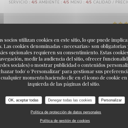
SERVICIO
:
4
/5
AMBIENTE
:
4
/5
MENÚ
:
4
/5
CALIDAD / PREC
SERVICIO
:
5
/5
AMBIENTE
:
5
/5
MENÚ
:
5
/5
CALIDAD / PREC
s socios utilizan cookies en este sitio, lo que puede implica
. Las cookies denominadas «necesarias» son obligatorias 
kies opcionales requieren su consentimiento. Estas cookie
avegación, medir la audiencia del sitio, ofrecer funcionali
SERVICIO
:
4
/5
AMBIENTE
:
3
/5
MENÚ
:
3
/5
CALIDAD / PREC
edes sociales) o mostrar publicidad o contenidos personali
echazar todo' o 'Personalizar' para gestionar sus preferen
 cualquier momento haciendo clic en el icono de cookie en l
izquierda de las páginas del sitio.
SERVICIO
:
5
/5
AMBIENTE
:
5
/5
MENÚ
:
4
/5
CALIDAD / PREC
OK, aceptar todas
Denegar todas las cookies
Personalizar
Política de protección de datos personales
SERVICIO
:
5
/5
AMBIENTE
:
4
/5
MENÚ
:
4
/5
CALIDAD / PREC
Política de gestión de cookies