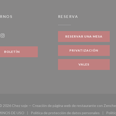
IRNOS
RESERVA
a nueva ventana))
RESERVAR UNA MESA
ook ((abre en una nueva ventana))
Instagram ((abre en una nueva ventana))
PRIVATIZACIÓN
BOLETÍN
VALES
© 2026 Chez soje — Creación de página web de restaurante con
Zenche
MINOS DE USO
Política de protección de datos personales
Políti