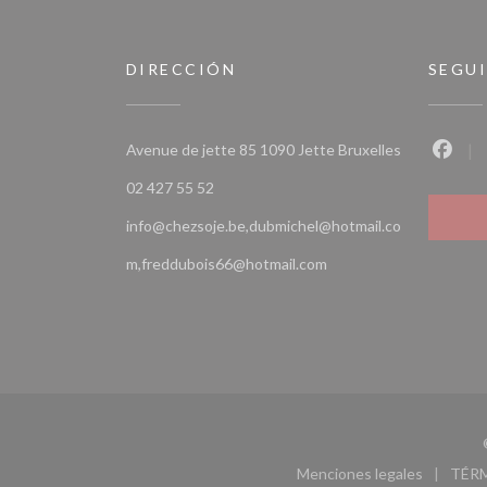
DIRECCIÓN
SEGU
((abre en un
Avenue de jette 85 1090 Jette Bruxelles
Faceb
02 427 55 52
info@chezsoje.be,dubmichel@hotmail.co
m,freddubois66@hotmail.com
Menciones legales
TÉR