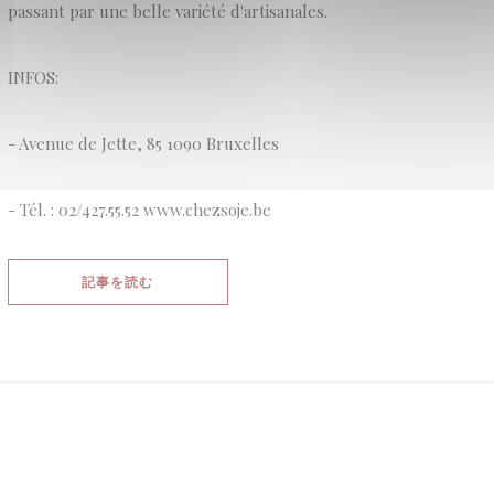
passant par une belle variété d'artisanales.
INFOS:
- Avenue de Jette, 85 1090 Bruxelles
- Tél. : 02/427.55.52 www.chezsoje.be
((新しいウィンドウで開きます))
記事を読む