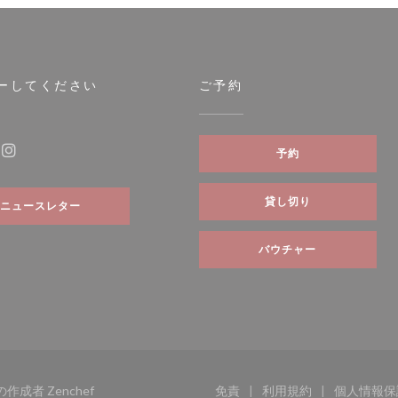
ーしてください
ご予約
ィンドウで開きます))
予約
ebook ((新しいウィンドウで開きます))
Instagram ((新しいウィンドウで開きます))
貸し切り
ニュースレター
バウチャー
((新しいウィンドウで開きます))
イトの作成者
Zenchef
免責
利用規約
個人情報保