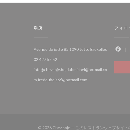
場所
フォロ
((新しいウ
Avenue de jette 85 1090 Jette Bruxelles
Fac
02 427 55 52
info@chezsoje.be,dubmichel@hotmail.co
m,freddubois66@hotmail.com
© 2026 Chez soje — このレストランウェブサ