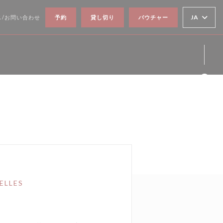
JA
ス/お問い合わせ
予約
貸し切り
バウチャー
Fa
Ins
ELLES