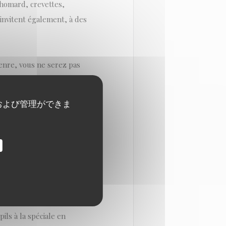
 homard, crevettes,
s'invitent également, à des
genre, vous ne serez pas
must (24 €). Mais vous
emp (16 €) ou d'un plat de
および管理ができま
tement étudié (35 €) qui
t de terminer par un
vignerons amoureux de leur
pils à la spéciale en