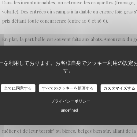
Dans les incontournables, on retrouve les croquettes (fromage,
volaille). Des entrées où scampis à la diable ou encore foie gras 
prix défiant toute concurrence (entre 10 € et 16 €).
En plat, la part belle est souvent faite aux abats. Amoureux du 
déçus. Côté viande, l'incontournable entrecôte irlandaise est un 
pouvez tout aussi bien vous contenter d'un pain de viande et sto
ーを利用しております。お客様自身でクッキー利用の設定
poisson (entre 20 € et 28 €).
す。
On vous recommande aussi le menu au rapport qualité-prix parfai
全てに同意する
すべてのクッキーを拒否する
カスタマイズする
vous laisse le choix entre 4 ou 5 entrées et autant de plats, avan
プライバシーポリシー
dessert à la carte (ou plutôt au tableau).
undefined
Pour arroser le tout, choix entre vins sélectionnés auprès de "
métier et de leur terroir" ou bières, belges bien sûr, allant de la 