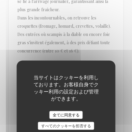
se fie à l'arrivage journalier, garantissant ainsi la
plus grande fraîcheur.
Dans les incontournables, on retrouve les
croquettes (fromage, homard, crevettes, volaille).
Des entrées où scampis à la diable ou encore foie
gras s'invitent également, à des prix défiant toute
concurrence (entre 10 € et 16 €).
En plat, la part belle est souvent faite aux abats.
Amoureux du genre, vous ne serez pas déçus. Côté
当サイトはクッキーを利用し
ております。お客様自身でク
viande, l'incontournable entrecôte irlandaise est un
ッキー利用の設定および管理
must (24 €). Mais vous pouvez tout aussi bien vous
ができます。
contenter d'un pain de viande et stoemp (16 €) ou
d'un plat de poisson (entre 20 € et 28 €).
全てに同意する
On vous recommande aussi le menu au rapport
すべてのクッキーを拒否する