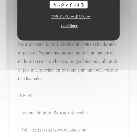
qualité-prix parfaitement étudié (35 €) qui vous
カスタマイズする
laisse le choix entre 4 ou 5 entrées et autant de
プライバシーポリシー
plats, avant de terminer par un dessert à la carte
undefined
(ou plutôt au tableau).
Pour arroser le tout, choix entre vins sélectionnés
auprès de "vignerons amoureux de leur métier et
de leur terroir" ou bières, belges bien sûr, allant de
la pils à la spéciale en passant par une belle variété
d'artisanales.
INFOS:
- Avenue de Jette, 85 1090 Bruxelles
- Tél. : 02/427.55.52 www.chezsoje.be