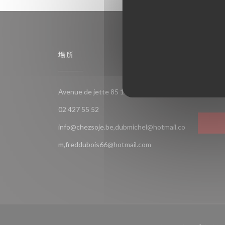
場所
フォロ
((新しいウ
Avenue de jette 85 1090 Jette Bruxelles
Fac
02 427 55 52
info@chezsoje.be,dubmichel@hotmail.co
m,freddubois66@hotmail.com