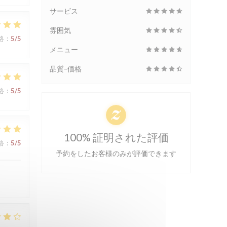
サービス
雰囲気
格
:
5
/5
メニュー
品質-価格
格
:
5
/5
100% 証明された評価
格
:
5
/5
予約をしたお客様のみが評価できます