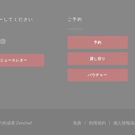
ーしてください
ご予約
ィンドウで開きます))
予約
ebook ((新しいウィンドウで開きます))
Instagram ((新しいウィンドウで開きます))
貸し切り
ニュースレター
バウチャー
((新しいウィンドウで開きます))
イトの作成者
Zenchef
免責
利用規約
個人情報保
((新しいウィンドウで開きます
((新しいウィンド