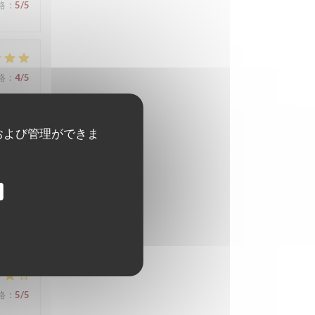
格
:
5
/5
格
:
4
/5
および管理ができま
格
:
4
/5
格
:
5
/5
格
:
5
/5