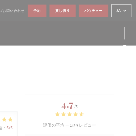
JA
ス/お問い合わせ
予約
貸し切り
バウチャー
Fa
Ins
4.7
/5
評価の平均 —
2459 レビュー
格
:
5
/5