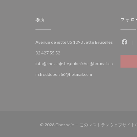
場所
フォロ
((新しいウ
Avenue de jette 85 1090 Jette Bruxelles
Fac
02 427 55 52
info@chezsoje.be,dubmichel@hotmail.co
m,freddubois66@hotmail.com
© 2026 Chez soje — このレストランウェブサ