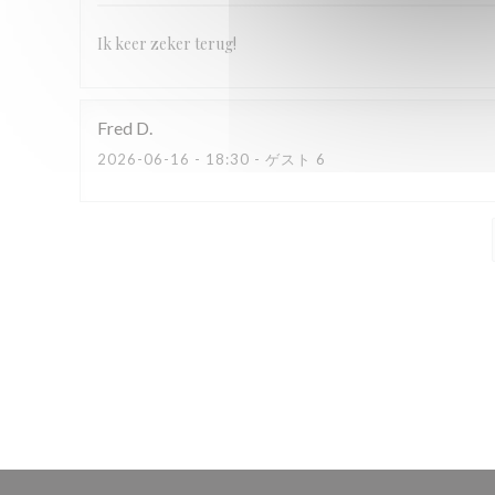
Ik keer zeker terug!
Fred
D
2026-06-16
- 18:30 - ゲスト 6