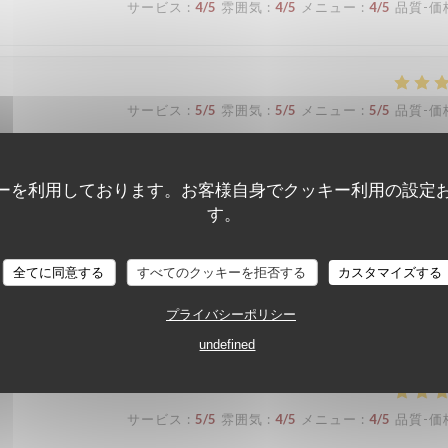
サービス
:
4
/5
雰囲気
:
4
/5
メニュー
:
4
/5
品質-価
サービス
:
5
/5
雰囲気
:
5
/5
メニュー
:
5
/5
品質-価
ーを利用しております。お客様自身でクッキー利用の設定
す。
サービス
:
4
/5
雰囲気
:
3
/5
メニュー
:
3
/5
品質-価
全てに同意する
すべてのクッキーを拒否する
カスタマイズする
プライバシーポリシー
サービス
:
5
/5
雰囲気
:
5
/5
メニュー
:
4
/5
品質-価
undefined
サービス
:
5
/5
雰囲気
:
4
/5
メニュー
:
4
/5
品質-価