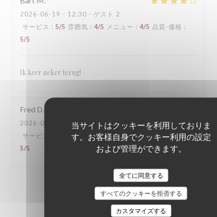
Bart
M
2026-06-19
- 12:30 - ゲスト 2
サービス
:
5
/5
雰囲気
:
4
/5
メニュー
:
4
/5
品質-価格
:
5
/5
Ik keer zeker terug!
Fred
D
2026-06-16
- 18:30 - ゲスト 6
当サイトはクッキーを利用しておりま
す。お客様自身でクッキー利用の設定
サービス
:
5
/5
雰囲気
:
5
/5
メニュー
:
5
/5
品質-価格
:
および管理ができます。
5
/5
全てに同意する
1
2
3
すべてのクッキーを拒否する
カスタマイズする