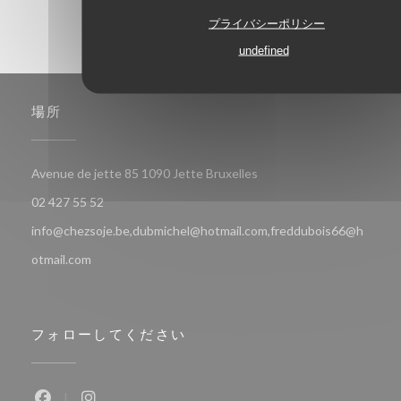
プライバシーポリシー
undefined
場所
((新しいウィンドウで開き
Avenue de jette 85 1090 Jette Bruxelles
02 427 55 52
info@chezsoje.be,dubmichel@hotmail.com,freddubois66@h
otmail.com
フォローしてください