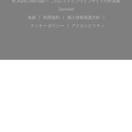
© 2026 Chez soje — このレストランウェブサイトの作成者
((新しいウィンドウで開きます))
Zenchef
免責
利用規約
個人情報保護方針
((新しいウィンドウで開きます))
((新しいウィンドウで開きます))
((新しいウィンドウで開き
クッキー ポリシー
アクセシビリティ
((新しいウィンドウで開きます))
((新しいウィンドウで開