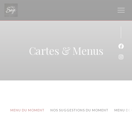
Personnalisation de vos choix en matière de cookies
Cartes & Menus
Face
Inst
MENU DU MOMENT
NOS SUGGESTIONS DU MOMENT
MENU DE 