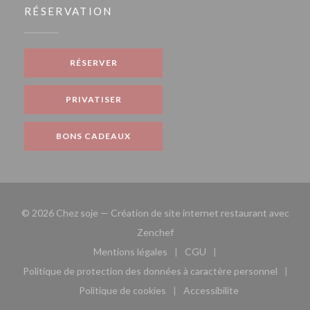
RÉSERVATION
RÉSERVER
PRIVATISER
BONS CADEAUX
© 2026 Chez soje — Création de site internet restaurant avec
((ouvre une nouvelle fenêtre))
Zenchef
Mentions légales
CGU
((ouvre une nouvelle fenêtre))
((ouvre une nouvelle fen
Politique de protection des données à caractère personnel
((ouvre une nouvelle fenêtre))
Politique de cookies
Accessibilite
((ouvre une nouvelle fenêtre))
((ouvre une nouvelle fe