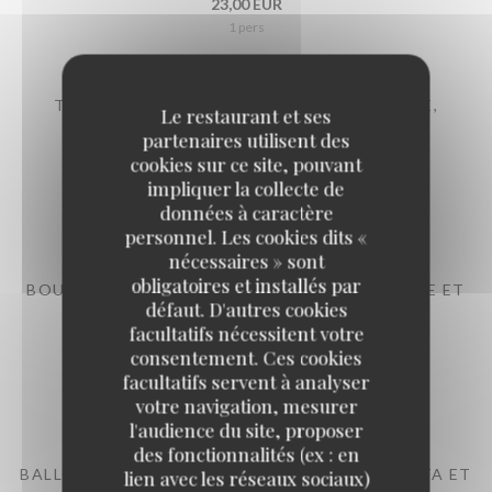
23,00 EUR
1 pers
TARTARE DE BOEUF (MOULU) À L'ITALIENNE,
Le restaurant et ses
PARMESAN ET BALSAMIQUE,
partenaires utilisent des
Italiaanse rundstartaar, sla en frietjes
cookies sur ce site, pouvant
impliquer la collecte de
24,00 EUR
données à caractère
1 pers
personnel. Les cookies dits «
nécessaires » sont
obligatoires et installés par
BOULETTES SAUCE TOMATE, FRITES OU PURÉE ET
défaut. D'autres cookies
SALADES
facultatifs nécessitent votre
Ballekes in tomatensaus, frietjes of aardappelpuree en sla
consentement. Ces cookies
23,00 EUR
facultatifs servent à analyser
1 pers
votre navigation, mesurer
l'audience du site, proposer
des fonctionnalités (ex : en
BALLOTTINE DE VOLAILLE FARCIE À LA RICOTTA ET
lien avec les réseaux sociaux)