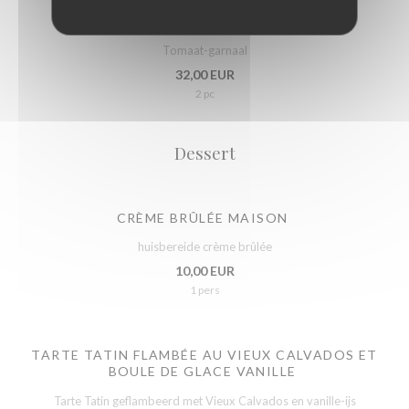
TOMATTE-CREVETTES GRISES
Tomaat-garnaal
32,00 EUR
2 pc
Dessert
CRÈME BRÛLÉE MAISON
huisbereide crème brûlée
10,00 EUR
1 pers
TARTE TATIN FLAMBÉE AU VIEUX CALVADOS ET
BOULE DE GLACE VANILLE
Tarte Tatin geflambeerd met Vieux Calvados en vanille-ijs