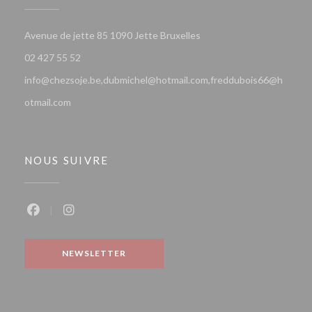
((ouvre une nouvelle fenê
Avenue de jette 85 1090 Jette Bruxelles
02 427 55 52
info@chezsoje.be,dubmichel@hotmail.com,freddubois66@h
otmail.com
NOUS SUIVRE
Facebook ((ouvre une nouvelle fenêtre))
Instagram ((ouvre une nouvelle fenêtre))
NEWSLETTER