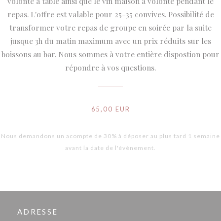
volonté à table ainsi que le vin maison à volonté pendant le
repas. L'offre est valable pour 25-35 convives. Possibilité de
transformer votre repas de groupe en soirée par la suite
jusque 3h du matin maximum avec un prix réduits sur les
boissons au bar. Nous sommes à votre entière dispostion pour
répondre à vos questions.
65,00 EUR
Nous demandons un acompte de 30% à déposer au plus tard 1 semaine
avant la date de l'évènement.
ADRESSE