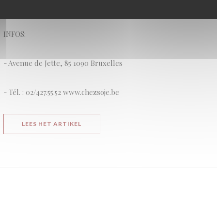
passant par une belle variété d'artisanales.
INFOS:
- Avenue de Jette, 85 1090 Bruxelles
- Tél. : 02/427.55.52 www.chezsoje.be
((OPENT IN EEN NIEUW VENSTER))
LEES HET ARTIKEL