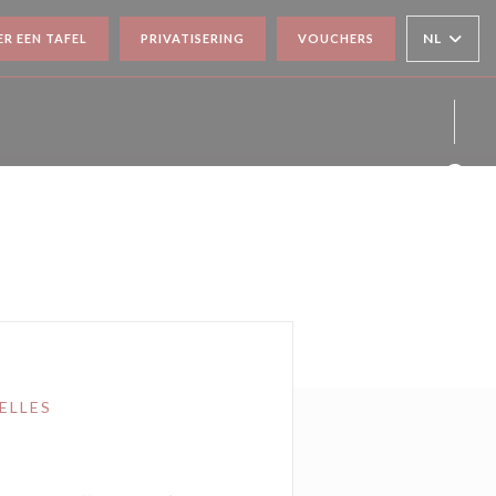
NL
ER EEN TAFEL
PRIVATISERING
VOUCHERS
Face
Inst
ELLES