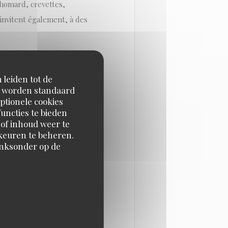
 homard, crevettes,
s'invitent également, à des
genre, vous ne serez pas
 leiden tot de
must (24 €). Mais vous
en worden standaard
emp (16 €) ou d'un plat de
ptionele cookies
uncties te bieden
 of inhoud weer te
orkeuren te beheren.
tement étudié (35 €) qui
inksonder op de
t de terminer par un
vignerons amoureux de leur
pils à la spéciale en