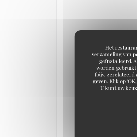
Het restauran
verzameling van pe
geïnstalleerd. 
worden gebruikt 
(bijv. gerelateer
geven. Klik op 'OK,
U kunt uw keuz