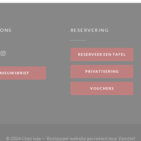
 ONS
RESERVERING
en nieuw venster))
RESERVEER EEN TAFEL
ook ((opent in een nieuw venster))
Instagram ((opent in een nieuw venster))
PRIVATISERING
NIEUWSBRIEF
VOUCHERS
((o
© 2026 Chez soje — Restaurant website gecreëerd door
Zenchef