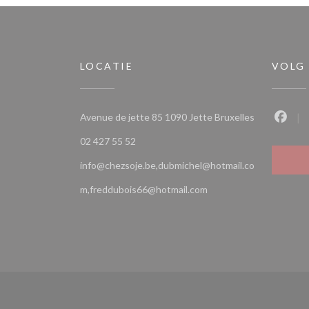
LOCATIE
VOLG
((opent in e
Avenue de jette 85 1090 Jette Bruxelles
Faceb
02 427 55 52
info@chezsoje.be,dubmichel@hotmail.co
m,freddubois66@hotmail.com