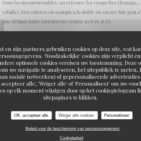
Dans les incontournables, on retrouve les croquettes (fromage,
volaille). Des entrées où scampis à la diable ou encore foie gras 
prix défiant toute concurrence (entre 10 € et 16 €).
En plat, la part belle est souvent faite aux abats. Amoureux du 
t en zijn partners gebruiken cookies op deze site, wat kan
déçus. Côté viande, l'incontournable entrecôte irlandaise est un 
rsoonsgegevens. 'Noodzakelijke' cookies zijn verplicht 
pouvez tout aussi bien vous contenter d'un pain de viande et sto
Andere optionele cookies vereisen uw toestemming. Deze o
poisson (entre 20 € et 28 €).
om uw navigatie te analyseren, het sitepubliek te meten, f
d aan sociale netwerken) of gepersonaliseerde advertenties
 accepteer alle', 'Weiger alle' of 'Personaliseer' om uw vo
On vous recommande aussi le menu au rapport qualité-prix parfai
es op elk moment wijzigen door op het cookiepictogram l
vous laisse le choix entre 4 ou 5 entrées et autant de plats, avan
sitepagina's te klikken.
dessert à la carte (ou plutôt au tableau).
OK, accepteer alle
Weiger alle cookies
Personaliseer
Pour arroser le tout, choix entre vins sélectionnés auprès de "
Beleid voor de bescherming van persoonsgegevens
métier et de leur terroir" ou bières, belges bien sûr, allant de la 
Cookiebeleid