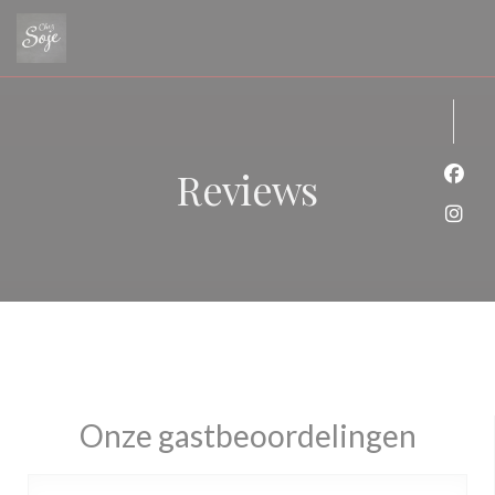
Cookies beheer paneel
Reviews
Face
Inst
Onze gastbeoordelingen