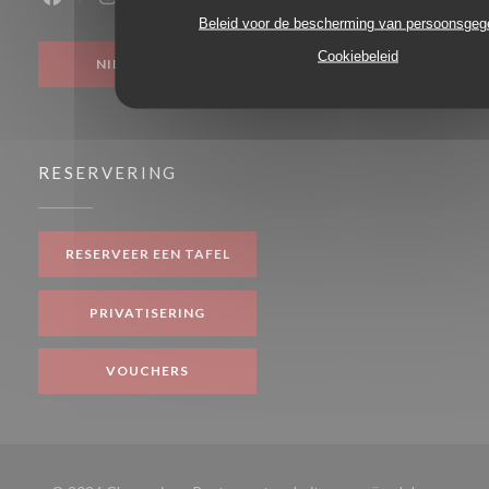
Facebook ((opent in een nieuw venster))
Instagram ((opent in een nieuw venster))
Beleid voor de bescherming van persoonsge
Cookiebeleid
NIEUWSBRIEF
RESERVERING
RESERVEER EEN TAFEL
PRIVATISERING
VOUCHERS