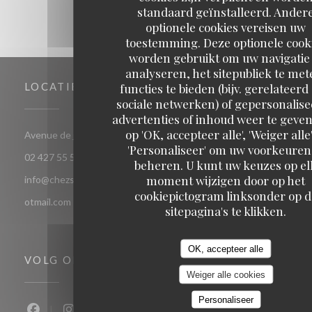
standaard geïnstalleerd. Ander
optionele cookies vereisen uw
toestemming. Deze optionele cook
worden gebruikt om uw navigatie 
analyseren, het sitepubliek te met
LOCATIE
functies te bieden (bijv. gerelateerd
sociale netwerken) of gepersonalis
advertenties of inhoud weer te geven
op 'OK, accepteer alle', 'Weiger alle'
((opent in een nieuw vens
Avenue de jette 85 1090 Jette Bruxelles
'Personaliseer' om uw voorkeuren
02 427 55 52
beheren. U kunt uw keuzes op el
moment wijzigen door op het
info@chezsoje.be,dubmichel@hotmail.com,freddubois66@h
cookiepictogram linksonder op d
otmail.com
sitepagina's te klikken.
OK, accepteer alle
VOLG ONS
Weiger alle cookies
Personaliseer