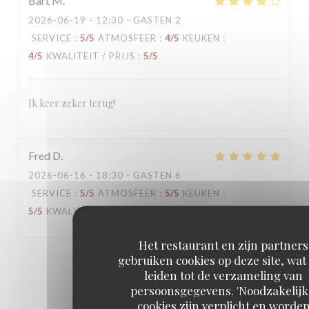
Bart
M
2026-06-19
- 12:30 - GASTEN 2
SERVICE
:
5
/5
ATMOSFEER
:
4
/5
KEUKEN
:
4
/5
KWALITEIT / PRIJS
:
5
/5
Ik keer zeker terug!
Fred
D
2026-06-16
- 18:30 - GASTEN 6
SERVICE
:
5
/5
ATMOSFEER
:
5
/5
KEUKEN
:
5
/5
KWALITEIT / PRIJS
:
5
/5
Het restaurant en zijn partners
gebruiken cookies op deze site, wat
1
2
3
leiden tot de verzameling van
persoonsgegevens. 'Noodzakelijk
cookies zijn verplicht en worde