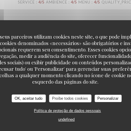
SERVICE
:
4
/5
AMBIENCE
:
4
/5
MENU
:
4
/5
QUALITY_PRI
SERVICE
:
5
/5
AMBIENCE
:
5
/5
MENU
:
5
/5
QUALITY_PRI
seus parceiros utilizam cookies neste site, o que pode impl
 cookies denominados «necessários» são obrigatórios e ins
pcionais requerem seu consentimento. Esses cookies opci
vegação, medir a audiência do site, oferecer funcionalidad
des sociais) ou exibir publicidade ou conteúdos personaliza
SERVICE
:
4
/5
AMBIENCE
:
3
/5
MENU
:
3
/5
QUALITY_PRI
'Recusar tudo' ou 'Personalizar' para gerenciar suas preferê
scolhas a qualquer momento clicando no ícone de cookie no
esquerdo das páginas do site.
SERVICE
:
5
/5
AMBIENCE
:
5
/5
MENU
:
4
/5
QUALITY_PRI
OK, aceitar tudo
Proíbe todos cookies
Personalizar
Política de proteção de dados pessoais
undefined
SERVICE
:
5
/5
AMBIENCE
:
4
/5
MENU
:
4
/5
QUALITY_PRI