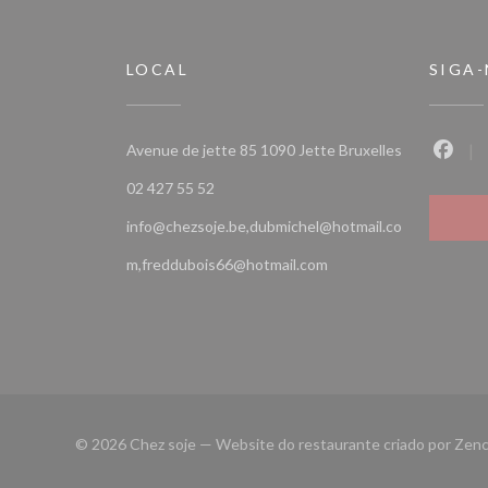
LOCAL
SIGA
((abre numa n
Avenue de jette 85 1090 Jette Bruxelles
Faceb
02 427 55 52
info@chezsoje.be,dubmichel@hotmail.co
m,freddubois66@hotmail.com
© 2026 Chez soje — Website do restaurante criado por
Zenc