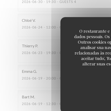
2026-06-30
- 19:30 - GUESTS 4
Chloé
V
2026-06-24
- 12:00 - GUESTS 2
O restaurante e 
dados pessoais. Os
Outros cookies o
Thierry
P
analisar sua na
relacionadas às re
2026-06-23
- 19:30 - GUESTS 2
aceitar tudo', 
alterar suas e
Emma
G
2026-06-19
- 20:00 - GUESTS 2
Bart
M
2026-06-19
- 12:30 - GUESTS 2