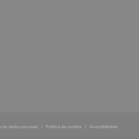
ão de dados pessoais
Política de cookies
Acessibilidade
((abre numa nova janela))
((abre numa nova janela))
((abre numa nova j