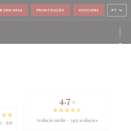
PT
R UMA MESA
PRIVATIZAÇÃO
VOUCHERS
Face
Inst
4.7
/5
Avaliação média —
2459 avaliações
CE
:
5
/5