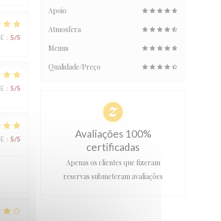
Apoio
Atmosfera
CE
:
5
/5
Menus
Qualidade/Preço
CE
:
5
/5
Avaliações 100%
CE
:
5
/5
certificadas
Apenas os clientes que fizeram
reservas submeteram avaliações