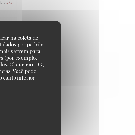
CE
:
5
/5
CE
:
4
/5
icar na coleta de
talados por padrão.
onais servem para
es (por exemplo,
dos. Clique em 'OK,
CE
:
4
/5
ncias. Você pode
 canto inferior
CE
:
5
/5
CE
:
5
/5