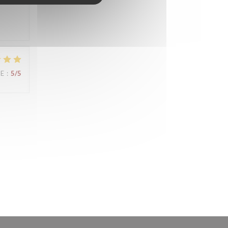
CE
:
5
/5