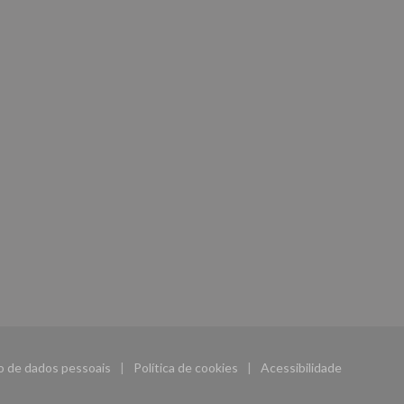
ão de dados pessoais
Política de cookies
Acessibilidade
((abre numa nova janela))
((abre numa nova janela))
((abre numa nova j