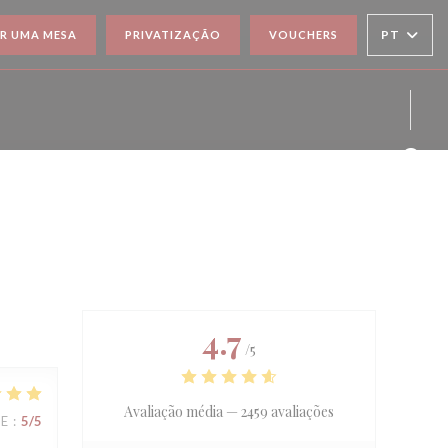
PT
R UMA MESA
PRIVATIZAÇÃO
VOUCHERS
Face
Inst
4.7
/5
Avaliação média —
2459 avaliações
CE
:
5
/5