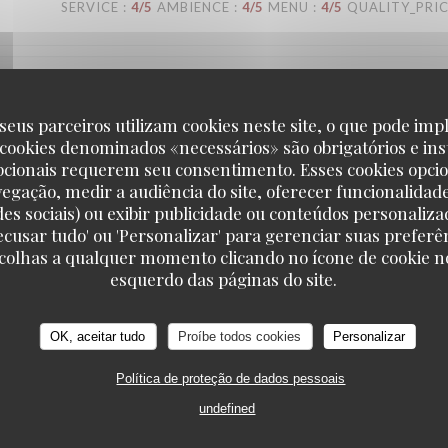
SERVICE
:
4
/5
AMBIENCE
:
4
/5
MENU
:
4
/5
QUALITY_PRI
SERVICE
:
5
/5
AMBIENCE
:
5
/5
MENU
:
5
/5
QUALITY_PRI
seus parceiros utilizam cookies neste site, o que pode impl
 cookies denominados «necessários» são obrigatórios e ins
pcionais requerem seu consentimento. Esses cookies opci
vegação, medir a audiência do site, oferecer funcionalidad
des sociais) ou exibir publicidade ou conteúdos personaliza
SERVICE
:
4
/5
AMBIENCE
:
3
/5
MENU
:
3
/5
QUALITY_PRI
'Recusar tudo' ou 'Personalizar' para gerenciar suas preferê
scolhas a qualquer momento clicando no ícone de cookie no
esquerdo das páginas do site.
SERVICE
:
5
/5
AMBIENCE
:
5
/5
MENU
:
4
/5
QUALITY_PRI
OK, aceitar tudo
Proíbe todos cookies
Personalizar
Política de proteção de dados pessoais
undefined
SERVICE
:
5
/5
AMBIENCE
:
4
/5
MENU
:
4
/5
QUALITY_PRI