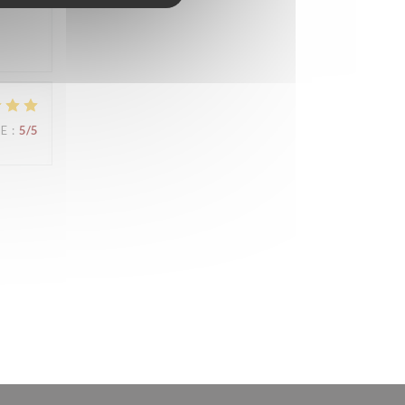
CE
:
5
/5