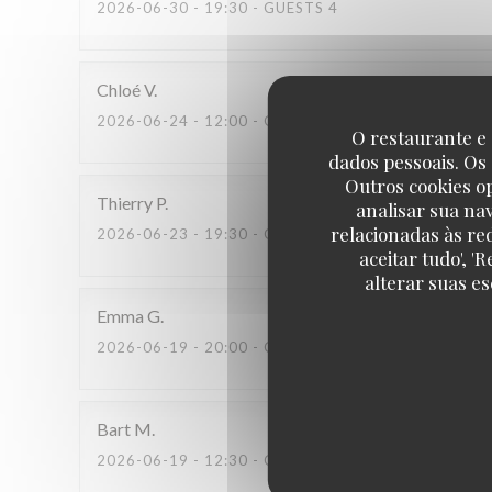
2026-06-30
- 19:30 - GUESTS 4
Chloé
V
2026-06-24
- 12:00 - GUESTS 2
O restaurante e 
dados pessoais. Os
Outros cookies o
Thierry
P
analisar sua na
relacionadas às re
2026-06-23
- 19:30 - GUESTS 2
aceitar tudo', 
alterar suas e
Emma
G
2026-06-19
- 20:00 - GUESTS 2
Bart
M
2026-06-19
- 12:30 - GUESTS 2