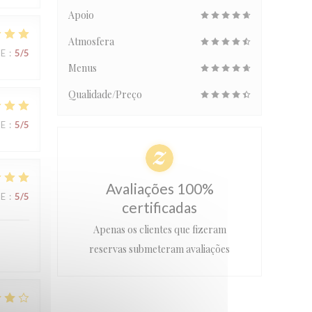
Apoio
Atmosfera
CE
:
5
/5
Menus
Qualidade/Preço
CE
:
5
/5
Avaliações 100%
CE
:
5
/5
certificadas
Apenas os clientes que fizeram
reservas submeteram avaliações