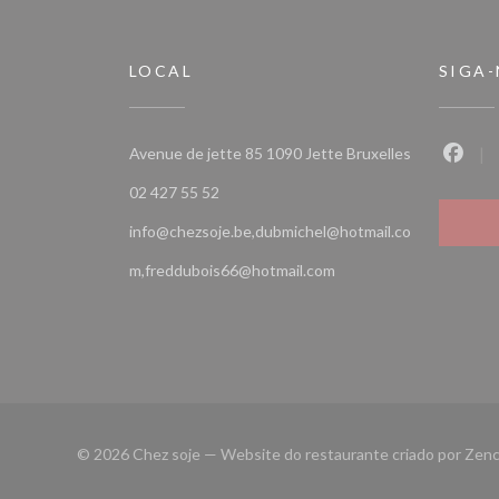
LOCAL
SIGA
((abre numa n
Avenue de jette 85 1090 Jette Bruxelles
Faceb
02 427 55 52
info@chezsoje.be,dubmichel@hotmail.co
m,freddubois66@hotmail.com
© 2026 Chez soje — Website do restaurante criado por
Zenc