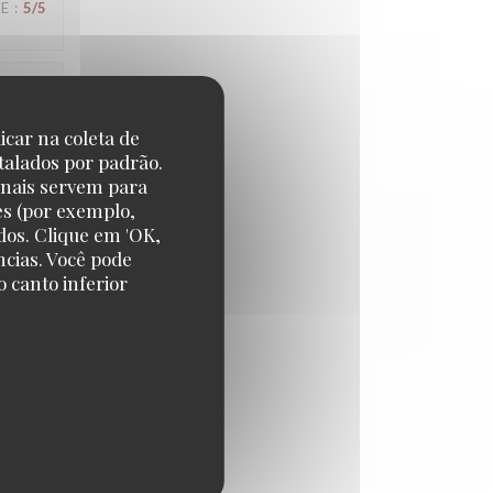
CE
:
5
/5
CE
:
4
/5
icar na coleta de
talados por padrão.
onais servem para
es (por exemplo,
dos. Clique em 'OK,
CE
:
4
/5
ncias. Você pode
 canto inferior
CE
:
5
/5
CE
:
5
/5