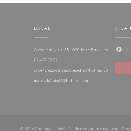
LOCAL
SIGA
((abre numa n
Avenue de jette 85 1090 Jette Bruxelles
Faceb
02 427 55 52
info@chezsoje.be,dubmichel@hotmail.co
m,freddubois66@hotmail.com
© 2026 Chez soje — Website do restaurante criado por
Zenc