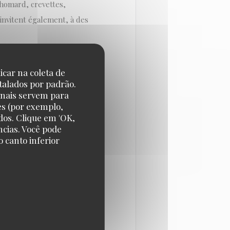
 homard, crevettes,
s'invitent également, à des
genre, vous ne serez pas
icar na coleta de
must (24 €). Mais vous
talados por padrão.
onais servem para
emp (16 €) ou d'un plat de
es (por exemplo,
dos. Clique em 'OK,
ncias. Você pode
 canto inferior
tement étudié (35 €) qui
t de terminer par un
vignerons amoureux de leur
pils à la spéciale en