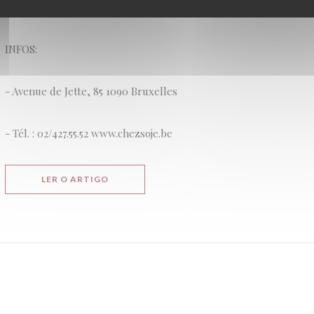
passant par une belle variété d'artisanales.
INFOS:
- Avenue de Jette, 85 1090 Bruxelles
- Tél. : 02/427.55.52 www.chezsoje.be
((ABRE NUMA NOVA JANELA))
LER O ARTIGO