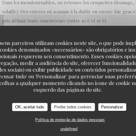
Dans les incontournables, on retrouve les croquettes (fromage,
volaille). Des entrées où scampis à la diable ou encore foie gras 
prix défiant toute concurrence (entre 10 € et 16 €).
En plat, la part belle est souvent faite aux abats. Amoureux du 
seus parceiros utilizam cookies neste site, o que pode impl
déçus. Côté viande, l'incontournable entrecôte irlandaise est un 
 cookies denominados «necessários» são obrigatórios e ins
pcionais requerem seu consentimento. Esses cookies opci
pouvez tout aussi bien vous contenter d'un pain de viande et sto
vegação, medir a audiência do site, oferecer funcionalidad
poisson (entre 20 € et 28 €).
des sociais) ou exibir publicidade ou conteúdos personaliza
'Recusar tudo' ou 'Personalizar' para gerenciar suas preferê
scolhas a qualquer momento clicando no ícone de cookie no
On vous recommande aussi le menu au rapport qualité-prix parfai
esquerdo das páginas do site.
vous laisse le choix entre 4 ou 5 entrées et autant de plats, avan
dessert à la carte (ou plutôt au tableau).
OK, aceitar tudo
Proíbe todos cookies
Personalizar
Política de proteção de dados pessoais
Pour arroser le tout, choix entre vins sélectionnés auprès de "
undefined
métier et de leur terroir" ou bières, belges bien sûr, allant de la 