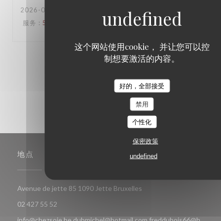
2026-06-16
- 18:30 - 来宾 6
服务
:
5
/5
氛围
:
5
/5
菜单
:
5
/5
质价比
:
5
/5
这个网站使用cookie， 并让您可以控
制想要激活的内容。
1
2
3
好的，全部接受
禁用
个性化
保密政策
地点
undefined
((在新窗口中打开))
Avenue de jette 85 1090 Jette Bruxelles
02 427 55 52
info@chezsoje.be,dubmichel@hotmail.com,freddubois66@h