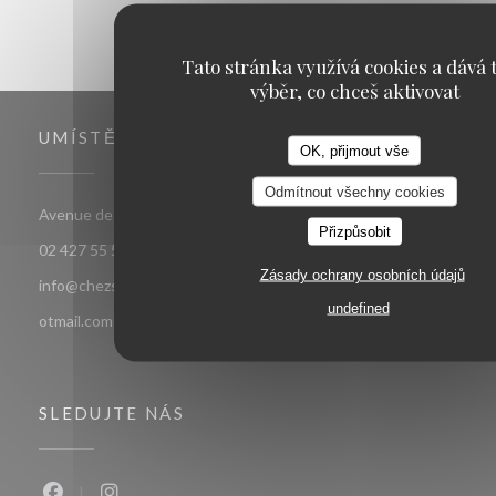
Tato stránka využívá cookies a dává t
výběr, co chceš aktivovat
UMÍSTĚNÍ
OK, přijmout vše
Odmítnout všechny cookies
((otevře se v novém okně)
Avenue de jette 85 1090 Jette Bruxelles
Přizpůsobit
02 427 55 52
Zásady ochrany osobních údajů
info@chezsoje.be,dubmichel@hotmail.com,freddubois66@h
undefined
otmail.com
SLEDUJTE NÁS