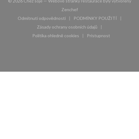
© 2026 Chez soje — Webové stránky restaurace byly vytvořeny
((otevře se v novém okně))
Zenchef
Odmítnutí odpovědnosti
PODMÍNKY POUŽITÍ
((otevře se v novém okně))
((otevře se v novém 
Zásady ochrany osobních údajů
((otevře se v novém okně))
Politika ohledně cookies
Pristupnost
((otevře se v novém okně))
((otevře se v novém 