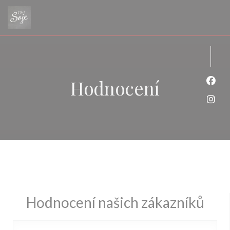
Panel pro správu cookies
Hodnocení
Face
Inst
Hodnocení našich zákazníků