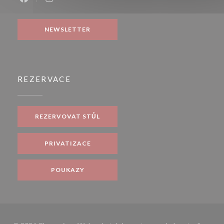
Facebook ((otevře se v novém okně))
Instagram ((otevře se v novém okně))
NEWSLETTER
REZERVACE
REZERVOVAT STŮL
PRIVATIZACE
POUKAZY