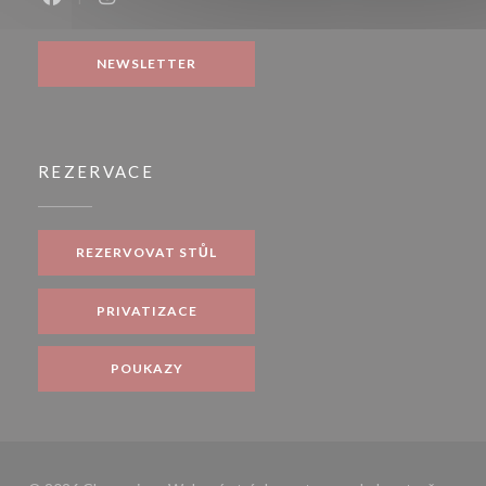
Facebook ((otevře se v novém okně))
Instagram ((otevře se v novém okně))
NEWSLETTER
REZERVACE
REZERVOVAT STŮL
PRIVATIZACE
POUKAZY