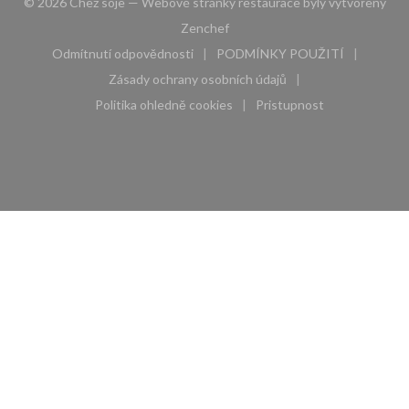
© 2026 Chez soje — Webové stránky restaurace byly vytvořeny
((otevře se v novém okně))
Zenchef
Odmítnutí odpovědnosti
PODMÍNKY POUŽITÍ
((otevře se v novém okně))
((otevře se v novém 
Zásady ochrany osobních údajů
((otevře se v novém okně))
Politika ohledně cookies
Pristupnost
((otevře se v novém okně))
((otevře se v novém 