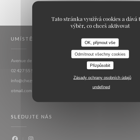
Tato stránka využívá cookies a dává t
výběr, co chceš aktivovat
UMÍSTĚNÍ
OK, přijmout vše
Odmítnout všechny cookies
((otevře se v novém okně)
Avenue de jette 85 1090 Jette Bruxelles
Přizpůsobit
02 427 55 52
Zásady ochrany osobních údajů
info@chezsoje.be,dubmichel@hotmail.com,freddubois66@h
undefined
otmail.com
SLEDUJTE NÁS