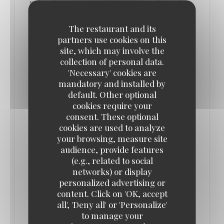
se fie à l'arrivage journalier, garantissant ainsi la
plus grande fraîcheur.
The restaurant and its
Dans les incontournables, on retrouve les
partners use cookies on this
croquettes (fromage, homard, crevettes, volaille).
site, which may involve the
Des entrées où scampis à la diable ou encore foie
collection of personal data.
'Necessary' cookies are
gras s'invitent également, à des prix défiant toute
mandatory and installed by
concurrence (entre 10 € et 16 €).
default. Other optional
cookies require your
En plat, la part belle est souvent faite aux abats.
consent. These optional
cookies are used to analyze
Amoureux du genre, vous ne serez pas déçus. Côté
your browsing, measure site
viande, l'incontournable entrecôte irlandaise est un
audience, provide features
must (24 €). Mais vous pouvez tout aussi bien vous
(e.g., related to social
contenter d'un pain de viande et stoemp (16 €) ou
networks) or display
personalized advertising or
d'un plat de poisson (entre 20 € et 28 €).
content. Click on 'OK, accept
all', 'Deny all' or 'Personalize'
On vous recommande aussi le menu au rapport
to manage your