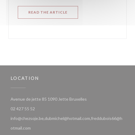
((OPENS IN A NEW WINDOW))
READ THE ARTICLE
LOCATION
((opens in a new window))
Avenue de jette 85 1090 Jette Bruxelles
02 427 55 52
info@chezsoje.be,dubmichel@hotmail.com,freddubois66@h
otmail.com