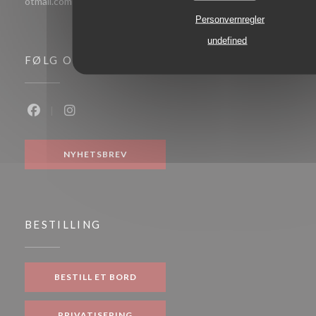
otmail.com
Personvernregler
undefined
FØLG OSS
Facebook ((åpner i et nytt vindu))
Instagram ((åpner i et nytt vindu))
NYHETSBREV
BESTILLING
BESTILL ET BORD
PRIVATISERING