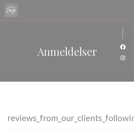
Panel for informasjonskapsler
Anmeldelser
Faceb
Insta
reviews_from_our_clients_follow