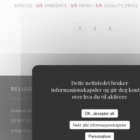
SERVICE
:
5
/5
AMBIENCE
:
5
/5
MENU
:
5
/5
QUALITY_PRICE
1
2
3
Dette nettstedet bruker
informasjonskapsler og gir deg kont
BELIGGENHET
over hva du vil aktivere
((åpner i et nytt vindu))
Avenue de jette 85 1090 Jette Bruxelles
OK, aksepter alt
02 427 55 52
Nekt alle informasjonskapsler
info@chezsoje.be,dubmichel@hotmail.com,freddubois66@h
Personaliser