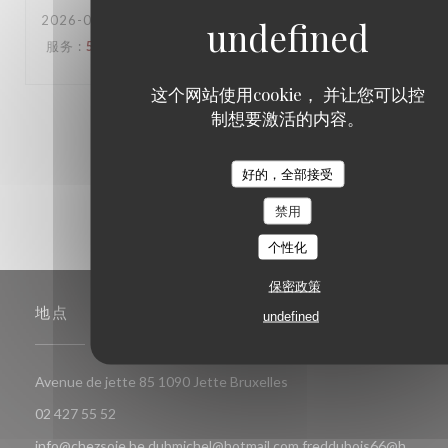
2026-06-16
- 18:30 - 来宾 6
服务
:
5
/5
氛围
:
5
/5
菜单
:
5
/5
质价比
:
5
/5
这个网站使用cookie， 并让您可以控
制想要激活的内容。
1
2
3
好的，全部接受
禁用
个性化
保密政策
地点
undefined
((在新窗口中打开))
Avenue de jette 85 1090 Jette Bruxelles
02 427 55 52
info@chezsoje.be,dubmichel@hotmail.com,freddubois66@h