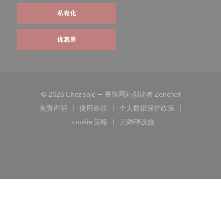
私有化
优惠券
((在新窗口中打
© 2026 Chez soje — 餐馆网站创建者
Zenchef
免责声明
使用条款
个人数据保护政策
((在新窗口中打开))
((在新窗口中打开))
((在新窗口中打开))
cookie 策略
无障碍设施
((在新窗口中打开))
((在新窗口中打开))