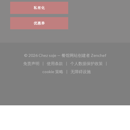
私有化
优惠券
((在新窗口中打
© 2026 Chez soje — 餐馆网站创建者
Zenchef
免责声明
使用条款
个人数据保护政策
((在新窗口中打开))
((在新窗口中打开))
((在新窗口中打开))
cookie 策略
无障碍设施
((在新窗口中打开))
((在新窗口中打开))