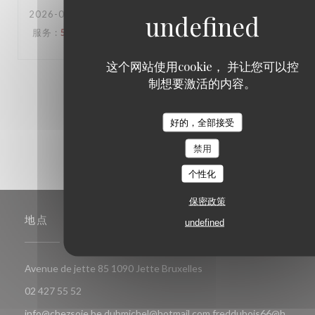
2026-06-16
- 18:30 - 来宾 6
服务
:
5
/5
氛围
:
5
/5
菜单
:
5
/5
质价比
:
5
/5
这个网站使用cookie， 并让您可以控
制想要激活的内容。
1
2
3
好的，全部接受
禁用
个性化
保密政策
地点
undefined
((在新窗口中打开))
Avenue de jette 85 1090 Jette Bruxelles
02 427 55 52
info@chezsoje.be,dubmichel@hotmail.com,freddubois66@h