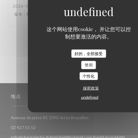
2026-06-16
- 18:30 - 来宾 6
服务
:
5
/5
氛围
:
5
/5
菜单
:
5
/5
质价比
:
5
/5
这个网站使用cookie， 并让您可以控
制想要激活的内容。
1
2
3
好的，全部接受
禁用
个性化
保密政策
地点
undefined
((在新窗口中打开))
Avenue de jette 85 1090 Jette Bruxelles
02 427 55 52
info@chezsoje.be,dubmichel@hotmail.com,freddubois66@h