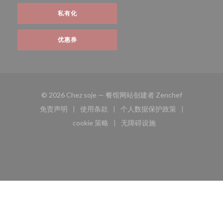
私有化
优惠券
((在新窗口中打
© 2026 Chez soje — 餐馆网站创建者
Zenchef
免责声明
使用条款
个人数据保护政策
((在新窗口中打开))
((在新窗口中打开))
((在新窗口中打开))
cookie 策略
无障碍设施
((在新窗口中打开))
((在新窗口中打开))