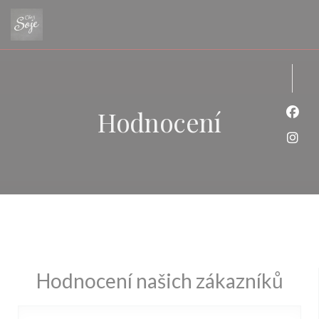
Panel pro správu cookies
Hodnocení
Face
Inst
Hodnocení našich zákazníků