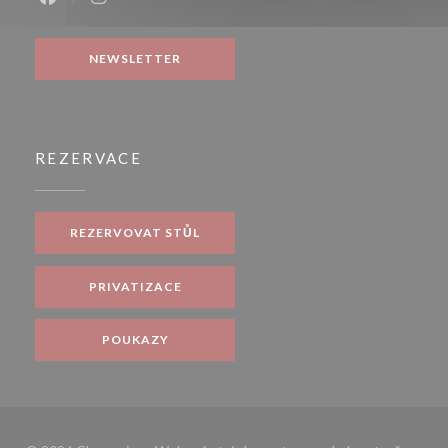
Facebook ((otevře se v novém okně))
Instagram ((otevře se v novém okně))
NEWSLETTER
REZERVACE
REZERVOVAT STŮL
PRIVATIZACE
POUKAZY