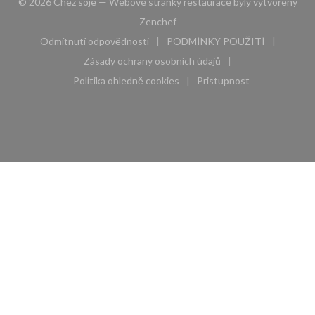
© 2026 Chez soje — Webové stránky restaurace byly vytvořeny
((otevře se v novém okně))
Zenchef
Odmítnutí odpovědnosti
PODMÍNKY POUŽITÍ
((otevře se v novém okně))
((otevře se v novém 
Zásady ochrany osobních údajů
((otevře se v novém okně))
Politika ohledně cookies
Pristupnost
((otevře se v novém okně))
((otevře se v novém 