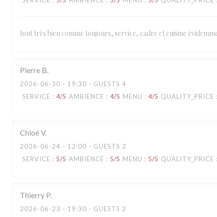
SERVICE
:
5
/5
AMBIENCE
:
5
/5
MENU
:
5
/5
QUALITY_PRICE
tout très bien comme toujours, service, cadre et cuisine évidemme
Pierre
B
2026-06-30
- 19:30 - GUESTS 4
SERVICE
:
4
/5
AMBIENCE
:
4
/5
MENU
:
4
/5
QUALITY_PRICE
Chloé
V
2026-06-24
- 12:00 - GUESTS 2
SERVICE
:
5
/5
AMBIENCE
:
5
/5
MENU
:
5
/5
QUALITY_PRICE
Thierry
P
2026-06-23
- 19:30 - GUESTS 2