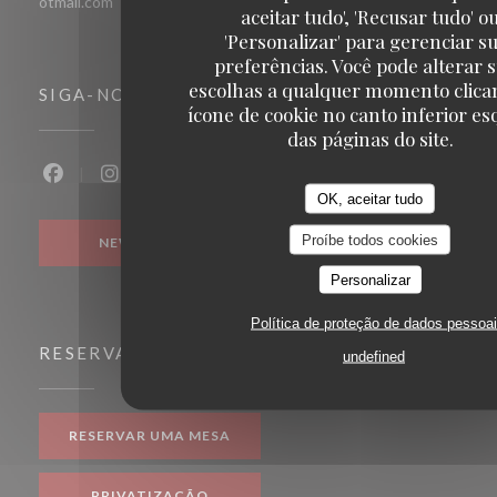
otmail.com
aceitar tudo', 'Recusar tudo' o
'Personalizar' para gerenciar s
preferências. Você pode alterar 
escolhas a qualquer momento clica
SIGA-NOS
ícone de cookie no canto inferior e
das páginas do site.
Facebook ((abre numa nova janela))
Instagram ((abre numa nova janela))
OK, aceitar tudo
Proíbe todos cookies
NEWSLETTER
Personalizar
Política de proteção de dados pessoa
RESERVA
undefined
RESERVAR UMA MESA
PRIVATIZAÇÃO