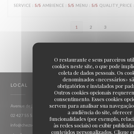
SERVICE
:
5
/5
AMBIENCE
:
5
/5
MENU
:
5
/5
QUALITY_PRICE
1
2
3
O restaurante e seus parceiros uti
cookies neste site, o que pode impli
coleta de dados pessoais. Os coo
denominados «necessários» s
obrigatórios e instalados por pad
LOCAL
Outros cookies opcionais requere
consentimento. Esses cookies opci
servem para analisar sua navegação
((abre numa nova janela))
Avenue de jette 85 1090 Jette Bruxelles
a audiência do site, oferecer
02 427 55 52
funcionalidades (por exemplo, relac
às redes sociais) ou exibir publicid
info@chezsoje.be,dubmichel@hotmail.com,freddubois66@h
conteúdos personalizados. Clique e