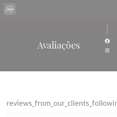
Painel de Gerenciamento de Cookies
Avaliações
Face
Inst
reviews_from_our_clients_follow