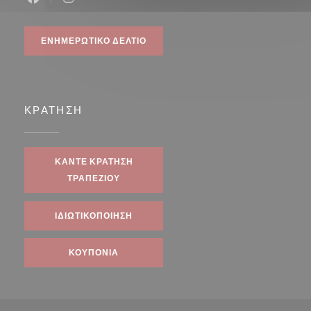
Facebook ((ανοίγει σε νέο παράθυρο))
Instagram ((ανοίγει σε νέο παράθυρο))
ΕΝΗΜΕΡΩΤΙΚΌ ΔΕΛΤΊΟ
ΚΡΆΤΗΣΗ
ΚΆΝΤΕ ΚΡΆΤΗΣΗ
ΤΡΑΠΕΖΙΟΎ
ΙΔΙΩΤΙΚΟΠΟΊΗΣΗ
ΚΟΥΠΌΝΙΑ