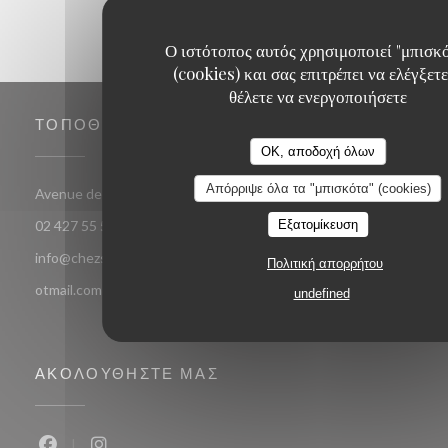
Ο ιστότοπος αυτός χρησιμοποιεί "μπισκ
(cookies) και σας επιτρέπει να ελέγξετε
θέλετε να ενεργοποιήσετε
ΤΟΠΟΘΕΣΊΑ
OK, αποδοχή όλων
Απόρριψε όλα τα "μπισκότα" (cookies)
((ανοίγει σε νέο παράθυρο
Avenue de jette 85 1090 Jette Bruxelles
Εξατομίκευση
02 427 55 52
info@chezsoje.be,dubmichel@hotmail.com,freddubois66@h
Πολιτική απορρήτου
otmail.com
undefined
ΑΚΟΛΟΥΘΉΣΤΕ ΜΑΣ