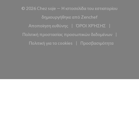
© 2026 Chez soje — Η ιστοσελίδα του εστιατορίου
((ανοίγει σε νέο παρά
δημιουργήθηκε από
Zenchef
Αποποίηση ευθύνης
ΌΡΟΙ ΧΡΉΣΗΣ
((ανοίγει σε νέο παράθυρο))
((ανοίγει σε νέο παράθυ
Πολιτική προστασίας προσωπικών δεδομένων
((ανοίγει σε νέο παράθυρο))
Πολιτική για τα cookies
Προσβασιμότητα
((ανοίγει σε νέο παράθυρο))
((ανοίγει σε νέο παρά