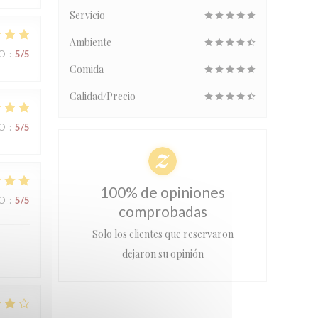
Servicio
Ambiente
IO
:
5
/5
Comida
Calidad/Precio
IO
:
5
/5
100% de opiniones
IO
:
5
/5
comprobadas
Solo los clientes que reservaron
dejaron su opinión