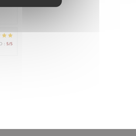
IO
:
5
/5