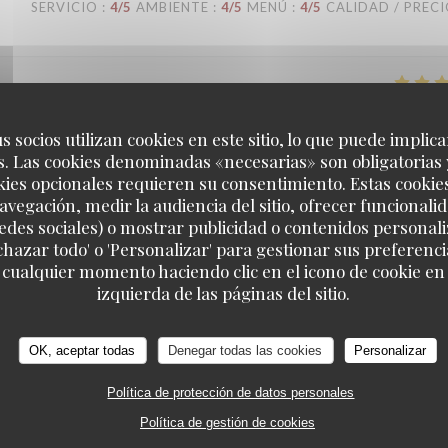
SERVICIO
:
4
/5
AMBIENTE
:
4
/5
MENÚ
:
4
/5
CALIDAD / PREC
SERVICIO
:
5
/5
AMBIENTE
:
5
/5
MENÚ
:
5
/5
CALIDAD / PREC
s socios utilizan cookies en este sitio, lo que puede implica
. Las cookies denominadas «necesarias» son obligatorias 
kies opcionales requieren su consentimiento. Estas cookie
avegación, medir la audiencia del sitio, ofrecer funcionali
SERVICIO
:
4
/5
AMBIENTE
:
3
/5
MENÚ
:
3
/5
CALIDAD / PREC
edes sociales) o mostrar publicidad o contenidos personali
echazar todo' o 'Personalizar' para gestionar sus preferen
 cualquier momento haciendo clic en el icono de cookie en l
izquierda de las páginas del sitio.
SERVICIO
:
5
/5
AMBIENTE
:
5
/5
MENÚ
:
4
/5
CALIDAD / PREC
OK, aceptar todas
Denegar todas las cookies
Personalizar
Política de protección de datos personales
SERVICIO
:
5
/5
AMBIENTE
:
4
/5
MENÚ
:
4
/5
CALIDAD / PREC
Política de gestión de cookies