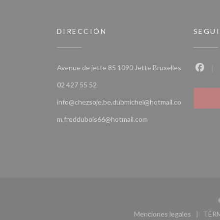
DIRECCIÓN
SEGU
((abre en un
Avenue de jette 85 1090 Jette Bruxelles
Faceb
02 427 55 52
info@chezsoje.be,dubmichel@hotmail.co
m,freddubois66@hotmail.com
Menciones legales
TÉR