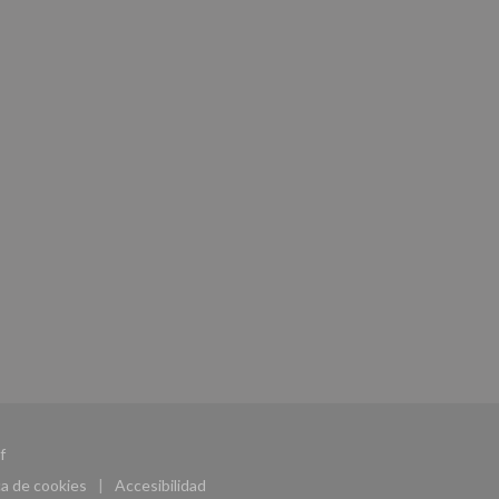
((abre en una nueva ventana))
f
ca de cookies
Accesibilidad