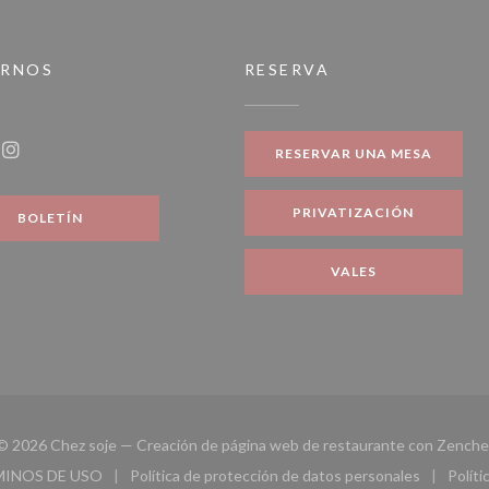
IRNOS
RESERVA
a nueva ventana))
RESERVAR UNA MESA
ook ((abre en una nueva ventana))
Instagram ((abre en una nueva ventana))
PRIVATIZACIÓN
BOLETÍN
VALES
© 2026 Chez soje — Creación de página web de restaurante con
Zenche
MINOS DE USO
Política de protección de datos personales
Políti