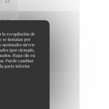
IO
:
5
/5
IO
:
4
/5
r la recopilación de
y se instalan por
s opcionales sirven
dades (por ejemplo,
IO
:
4
/5
zados. Haga clic en
cias. Puede cambiar
a parte inferior
IO
:
5
/5
IO
:
5
/5