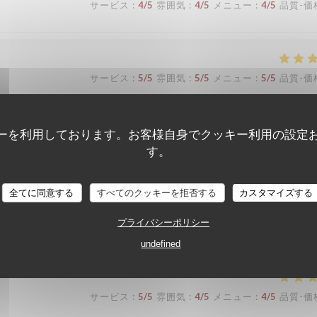
サービス
:
4
/5
雰囲気
:
4
/5
メニュー
:
4
/5
品質-価
サービス
:
5
/5
雰囲気
:
5
/5
メニュー
:
5
/5
品質-価
ーを利用しております。お客様自身でクッキー利用の設定
す。
サービス
:
4
/5
雰囲気
:
3
/5
メニュー
:
3
/5
品質-価
全てに同意する
すべてのクッキーを拒否する
カスタマイズする
プライバシーポリシー
サービス
:
5
/5
雰囲気
:
5
/5
メニュー
:
4
/5
品質-価
undefined
サービス
:
5
/5
雰囲気
:
4
/5
メニュー
:
4
/5
品質-価