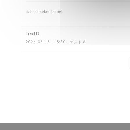
Ik keer zeker terug!
Fred
D
2026-06-16
- 18:30 - ゲスト 6