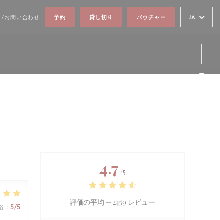
JA
ス/お問い合わせ
予約
貸し切り
バウチャー
Fa
Ins
4.7
/5
評価の平均 —
2459 レビュー
格
:
5
/5