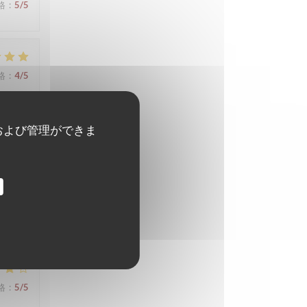
格
:
5
/5
格
:
4
/5
および管理ができま
格
:
4
/5
格
:
5
/5
格
:
5
/5