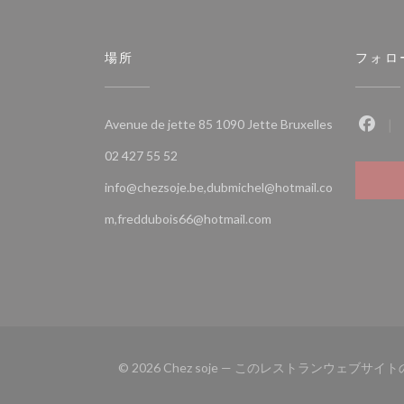
場所
フォロ
((新しいウ
Avenue de jette 85 1090 Jette Bruxelles
Fac
02 427 55 52
info@chezsoje.be,dubmichel@hotmail.co
m,freddubois66@hotmail.com
© 2026 Chez soje — このレストランウェブサ