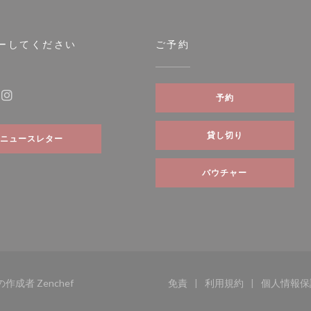
ーしてください
ご予約
ィンドウで開きます))
予約
ebook ((新しいウィンドウで開きます))
Instagram ((新しいウィンドウで開きます))
貸し切り
ニュースレター
バウチャー
((新しいウィンドウで開きます))
イトの作成者
Zenchef
免責
利用規約
個人情報保
((新しいウィンドウで開きます
((新しいウィンド