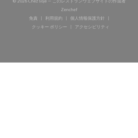
© 2026 Chez soje — このレストランウェブサイトの作成者
((新しいウィンドウで開きます))
Zenchef
免責
利用規約
個人情報保護方針
((新しいウィンドウで開きます))
((新しいウィンドウで開きます))
((新しいウィンドウで開き
クッキー ポリシー
アクセシビリティ
((新しいウィンドウで開きます))
((新しいウィンドウで開