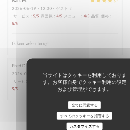
Bart
M
2026-06-19
- 12:30 - ゲスト 2
サービス
:
5
/5
雰囲気
:
4
/5
メニュー
:
4
/5
品質-価格
:
5
/5
Ik keer zeker terug!
Fred
D
2026-06-16
- 18:30 - ゲスト 6
当サイトはクッキーを利用しておりま
す。お客様自身でクッキー利用の設定
サービス
:
5
/5
雰囲気
:
5
/5
メニュー
:
5
/5
品質-価格
:
および管理ができます。
5
/5
全てに同意する
1
2
3
すべてのクッキーを拒否する
カスタマイズする