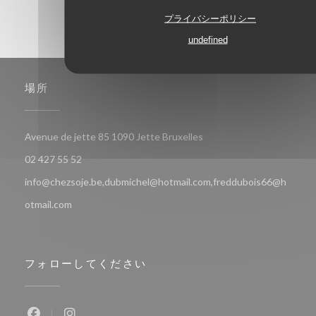
プライバシーポリシー
undefined
場所
((新しいウィンドウで開き
Avenue de jette 85 1090 Jette Bruxelles
02 427 55 52
info@chezsoje.be,dubmichel@hotmail.com,freddubois66@h
otmail.com
フォローしてください