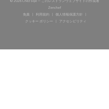
© 2026 Chez soje — このレストランウェブサイトの作成者
((新しいウィンドウで開きます))
Zenchef
免責
利用規約
個人情報保護方針
((新しいウィンドウで開きます))
((新しいウィンドウで開きます))
((新しいウィンドウで開き
クッキー ポリシー
アクセシビリティ
((新しいウィンドウで開きます))
((新しいウィンドウで開