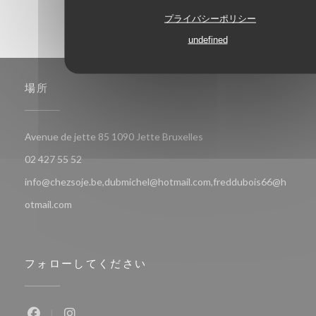
プライバシーポリシー
undefined
場所
((新しいウィンドウで開き
Avenue de jette 85 1090 Jette Bruxelles
02 427 55 52
info@chezsoje.be,dubmichel@hotmail.com,freddubois66@h
otmail.com
フォローしてください