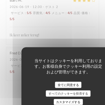
Bart
M
2026-06-19
- 12:30 - ゲスト 2
サービス
:
5
/5
雰囲気
:
4
/5
メニュー
:
4
/5
品質-価格
:
5
/5
Ik keer zeker terug!
Fred
D
2026-06-16
- 18:30 - ゲスト 6
当サイトはクッキーを利用しておりま
す。お客様自身でクッキー利用の設定
サービス
:
5
/5
雰囲気
:
5
/5
メニュー
:
5
/5
品質-価格
:
および管理ができます。
5
/5
全てに同意する
1
2
3
すべてのクッキーを拒否する
カスタマイズする