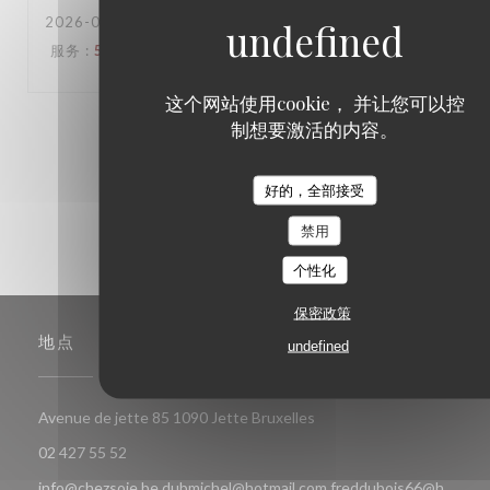
2026-06-16
- 18:30 - 来宾 6
服务
:
5
/5
氛围
:
5
/5
菜单
:
5
/5
质价比
:
5
/5
这个网站使用cookie， 并让您可以控
制想要激活的内容。
1
2
3
好的，全部接受
禁用
个性化
保密政策
地点
undefined
((在新窗口中打开))
Avenue de jette 85 1090 Jette Bruxelles
02 427 55 52
info@chezsoje.be,dubmichel@hotmail.com,freddubois66@h