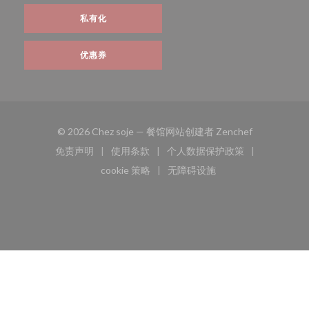
私有化
优惠券
((在新窗口中打
© 2026 Chez soje — 餐馆网站创建者
Zenchef
免责声明
使用条款
个人数据保护政策
((在新窗口中打开))
((在新窗口中打开))
((在新窗口中打开))
cookie 策略
无障碍设施
((在新窗口中打开))
((在新窗口中打开))