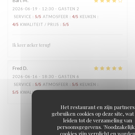
Bart
M
2026-06-19
- 12:30 - GASTEN 2
SERVICE
:
5
/5
ATMOSFEER
:
4
/5
KEUKEN
:
4
/5
KWALITEIT / PRIJS
:
5
/5
Ik keer zeker terug!
Fred
D
2026-06-16
- 18:30 - GASTEN 6
SERVICE
:
5
/5
ATMOSFEER
:
5
/5
KEUKEN
:
5
/5
KWALITEIT / PRIJS
:
5
/5
Het restaurant en zijn partners
gebruiken cookies op deze site, wat
1
2
3
leiden tot de verzameling van
persoonsgegevens. 'Noodzakelijk
cookies zijn verplicht en worde