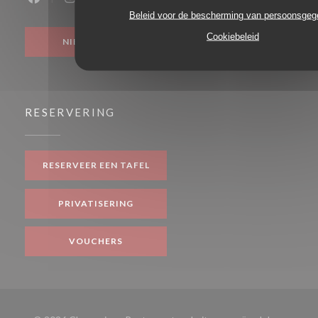
Facebook ((opent in een nieuw venster))
Instagram ((opent in een nieuw venster))
Beleid voor de bescherming van persoonsge
Cookiebeleid
NIEUWSBRIEF
RESERVERING
RESERVEER EEN TAFEL
PRIVATISERING
VOUCHERS