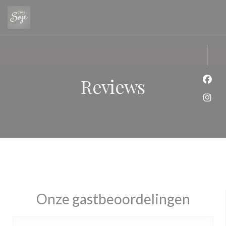
Cookies beheer paneel
Reviews
Face
Inst
Onze gastbeoordelingen