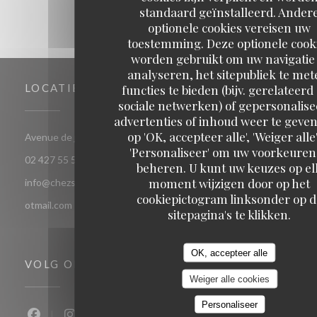
standaard geïnstalleerd. Ander
optionele cookies vereisen uw
toestemming. Deze optionele cook
worden gebruikt om uw navigatie 
analyseren, het sitepubliek te met
LOCATIE
functies te bieden (bijv. gerelateerd
sociale netwerken) of gepersonalis
advertenties of inhoud weer te geven
op 'OK, accepteer alle', 'Weiger alle'
((opent in een nieuw vens
Avenue de jette 85 1090 Jette Bruxelles
'Personaliseer' om uw voorkeuren
02 427 55 52
beheren. U kunt uw keuzes op el
moment wijzigen door op het
info@chezsoje.be,dubmichel@hotmail.com,freddubois66@h
cookiepictogram linksonder op d
otmail.com
sitepagina's te klikken.
OK, accepteer alle
VOLG ONS
Weiger alle cookies
Personaliseer