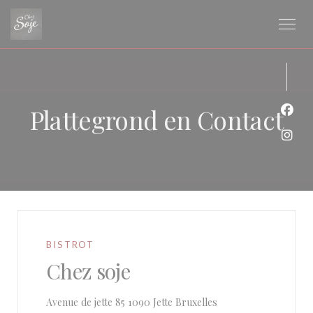
Cookies beheer paneel
Plattegrond en Contact
Face
Inst
BISTROT
Chez soje
((opent in een nieuw 
Avenue de jette 85 1090 Jette Bruxelles