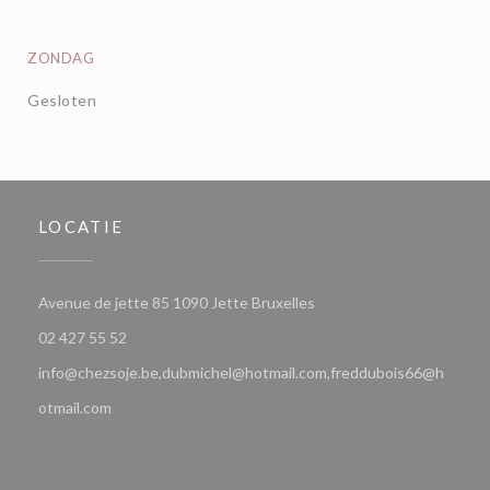
ZONDAG
Gesloten
LOCATIE
((opent in een nieuw vens
Avenue de jette 85 1090 Jette Bruxelles
02 427 55 52
info@chezsoje.be,dubmichel@hotmail.com,freddubois66@h
otmail.com