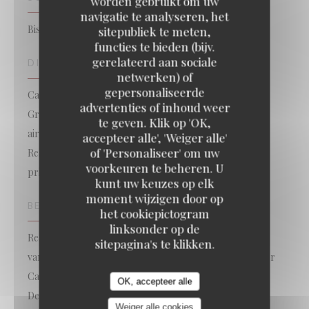
worden gebruikt om uw
navigatie te analyseren, het
Bistrot, Brusselse brasserie
sitepubliek te meten,
functies te bieden (bijv.
gerelateerd aan sociale
DIENSTEN
netwerken) of
gepersonaliseerde
Cateringskaart om mee te nemen, Overdekt terras,
advertenties of inhoud weer
Gratis wifi, Honden zijn welkom, Kamer met
te geven. Klik op 'OK,
airconditioning, privatisering van het restaurant,
accepteer alle', 'Weiger alle'
of 'Personaliseer' om uw
Restaurant gesloten op zondag maar beschikbaar voor
voorkeuren te beheren. U
privéfeesten, Restaurant of afhaalrestaurant
kunt uw keuzes op elk
moment wijzigen door op
BETAALMETHODEN
het cookiepictogram
linksonder op de
Restaurant Ticket, Eurocard / Mastercard, restaurant
sitepagina's te klikken.
van Titres, Bancontact / Mister CashBancontact / Mister
Cash, Contant geld, meester, Visa, American Express,
OK, accepteer alle
Debetkaart
Weiger alle cookies