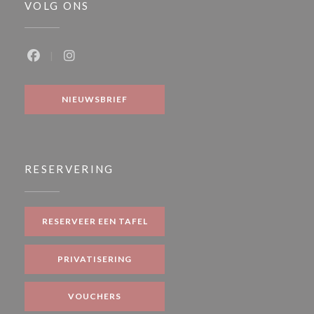
VOLG ONS
Facebook ((opent in een nieuw venster))
Instagram ((opent in een nieuw venster))
NIEUWSBRIEF
RESERVERING
RESERVEER EEN TAFEL
PRIVATISERING
VOUCHERS