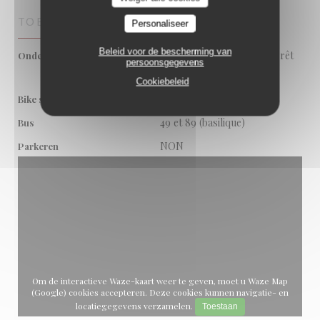
TOEGANG
Personaliseer
Beleid voor de bescherming van
Simonis et tram 9 et 19 (arrêt
Ondergrondse
persoonsgegevens
Broustin)
Cookiebeleid
oui
Bike station
49 et 89 (basilique)
Bus
NON
Parkeren
Om de interactieve Waze-kaart weer te geven, moet u Waze Map
(Google) cookies accepteren. Deze cookies kunnen navigatie- en
locatiegegevens verzamelen.
Toestaan