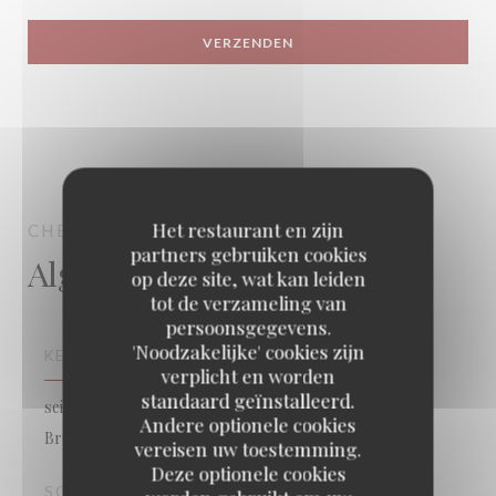
Het restaurant en zijn
CHEZ SOJE
BISTROT
BRUXELLES
partners gebruiken cookies
Algemene informatie
op deze site, wat kan leiden
tot de verzameling van
persoonsgegevens.
'Noodzakelijke' cookies zijn
KEUKEN
verplicht en worden
standaard geïnstalleerd.
seizoensgebonden gerechten, Frans, Belgisch,
Andere optionele cookies
Brouwerij, Traditionele keuken
vereisen uw toestemming.
Deze optionele cookies
SOORT BEDRIJF