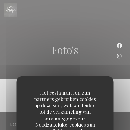
Cookies beheer paneel
Foto's
Face
Inst
Het restaurant en zijn
partners gebruiken cookies
op deze site, wat kan leiden
tot de verzameling van
persoonsgegevens.
'Noodzakelijke' cookies zijn
LOCATIE