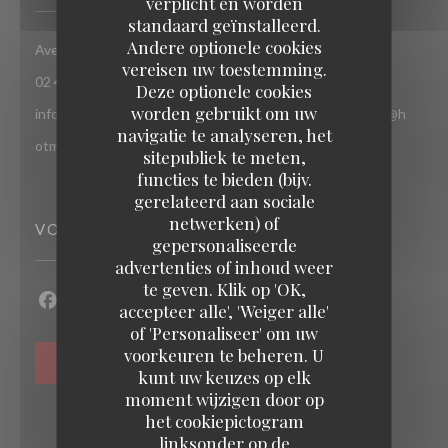
verplicht en worden
standaard geïnstalleerd.
Andere optionele cookies
((opent in een nieuw vens
Avenue de jette 85 1090 Jette Bruxelles
vereisen uw toestemming.
02 427 55 52
Deze optionele cookies
worden gebruikt om uw
info@chezsoje.be,dubmichel@hotmail.com,freddubois66@h
navigatie te analyseren, het
otmail.com
sitepubliek te meten,
functies te bieden (bijv.
gerelateerd aan sociale
netwerken) of
VOLG ONS
gepersonaliseerde
advertenties of inhoud weer
te geven. Klik op 'OK,
accepteer alle', 'Weiger alle'
Facebook ((opent in een nieuw venster))
Instagram ((opent in een nieuw venster))
of 'Personaliseer' om uw
voorkeuren te beheren. U
NIEUWSBRIEF
kunt uw keuzes op elk
moment wijzigen door op
het cookiepictogram
linksonder op de