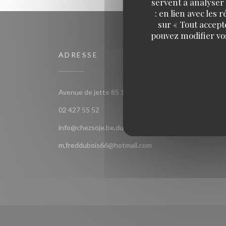
servent à analyser 
: en lien avec les
sur « Tout accept
pouvez modifier vo
ADRESSE
NOUS
((ouvre une 
Avenue de jette 85 1090 Jette Bruxelles
Faceb
02 427 55 52
info@chezsoje.be,dubmichel@hotmail.co
m,freddubois66@hotmail.com