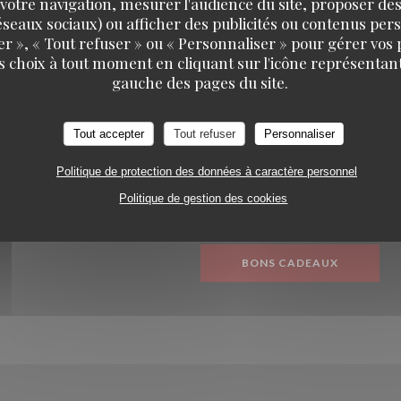
votre navigation, mesurer l'audience du site, proposer des
 réseaux sociaux) ou afficher des publicités ou contenus per
er », « Tout refuser » ou « Personnaliser » pour gérer vos
s choix à tout moment en cliquant sur l'icône représentant
gauche des pages du site.
 SUIVRE
RÉSERVATION
Tout accepter
Tout refuser
Personnaliser
nouvelle fenêtre))
RÉSERVER
Politique de protection des données à caractère personnel
ook ((ouvre une nouvelle fenêtre))
Instagram ((ouvre une nouvelle fenêtre))
Politique de gestion des cookies
PRIVATISER
NEWSLETTER
BONS CADEAUX