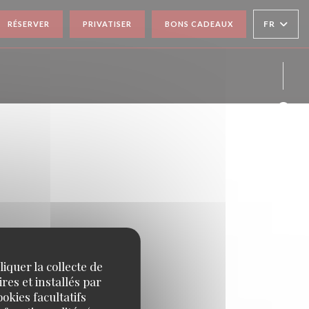
FR
RÉSERVER
PRIVATISER
BONS CADEAUX
Face
Inst
iquer la collecte de
res et installés par
okies facultatifs