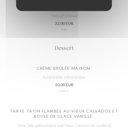
TOMATTE-CREVETTES GRISES
Tomaat-garnaal
32,00 EUR
2 pc
Dessert
CRÈME BRÛLÉE MAISON
huisbereide crème brûlée
10,00 EUR
1 pers
TARTE TATIN FLAMBÉE AU VIEUX CALVADOS ET
BOULE DE GLACE VANILLE
Tarte Tatin geflambeerd met Vieux Calvados en vanille-ijs