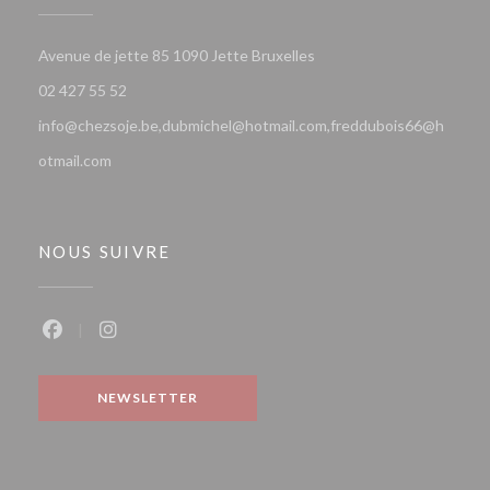
((ouvre une nouvelle fenê
Avenue de jette 85 1090 Jette Bruxelles
02 427 55 52
info@chezsoje.be,dubmichel@hotmail.com,freddubois66@h
otmail.com
NOUS SUIVRE
Facebook ((ouvre une nouvelle fenêtre))
Instagram ((ouvre une nouvelle fenêtre))
NEWSLETTER