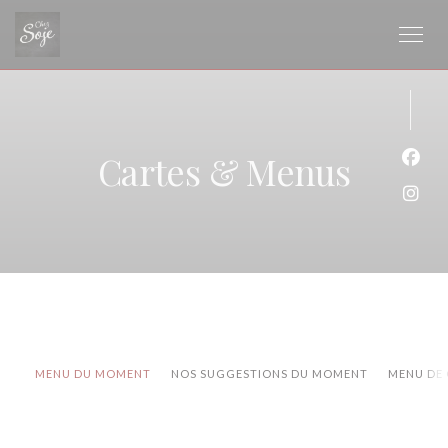
Personnalisation de vos choix en matière de cookies
Cartes & Menus
Face
Inst
MENU DU MOMENT
NOS SUGGESTIONS DU MOMENT
MENU DE 