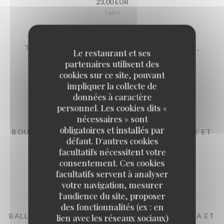
23,00 EUR
1 pers
TARTARE DE BOEUF (MOULU) À L'ITALIENNE,
Le restaurant et ses
PARMESAN ET BALSAMIQUE,
partenaires utilisent des
Italiaanse rundstartaar, sla en frietjes
cookies sur ce site, pouvant
impliquer la collecte de
24,00 EUR
données à caractère
1 pers
personnel. Les cookies dits «
nécessaires » sont
obligatoires et installés par
BOULETTES SAUCE TOMATE, FRITES OU PURÉE ET
défaut. D'autres cookies
SALADES
facultatifs nécessitent votre
Ballekes in tomatensaus, frietjes of aardappelpuree en sla
consentement. Ces cookies
23,00 EUR
facultatifs servent à analyser
1 pers
votre navigation, mesurer
l'audience du site, proposer
des fonctionnalités (ex : en
BALLOTTINE DE VOLAILLE FARCIE À LA RICOTTA ET
lien avec les réseaux sociaux)