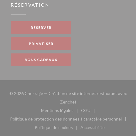
RÉSERVATION
RÉSERVER
PRIVATISER
BONS CADEAUX
© 2026 Chez soje — Création de site internet restaurant avec
((ouvre une nouvelle fenêtre))
Zenchef
Mentions légales
CGU
((ouvre une nouvelle fenêtre))
((ouvre une nouvelle fen
Politique de protection des données à caractère personnel
((ouvre une nouvelle fenêtre))
Politique de cookies
Accessibilite
((ouvre une nouvelle fenêtre))
((ouvre une nouvelle fe