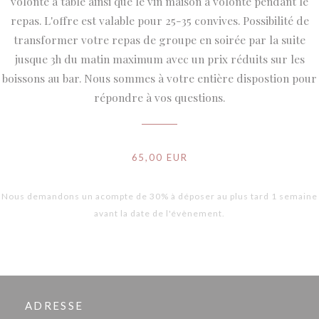
volonté à table ainsi que le vin maison à volonté pendant le
repas. L'offre est valable pour 25-35 convives. Possibilité de
transformer votre repas de groupe en soirée par la suite
jusque 3h du matin maximum avec un prix réduits sur les
boissons au bar. Nous sommes à votre entière dispostion pour
répondre à vos questions.
65,00 EUR
Nous demandons un acompte de 30% à déposer au plus tard 1 semaine
avant la date de l'évènement.
ADRESSE