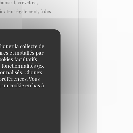
 homard, crevettes,
s'invitent également, à des
genre, vous ne serez pas
iquer la collecte de
must (24 €). Mais vous
res et installés par
emp (16 €) ou d'un plat de
okies facultatifs
 fonctionnalités (ex
sonnalisés. Cliquez
 préférences. Vous
tement étudié (35 €) qui
 un cookie en bas à
t de terminer par un
vignerons amoureux de leur
pils à la spéciale en