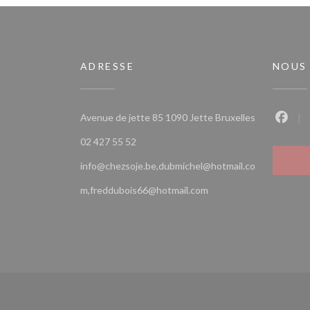
ADRESSE
NOUS
((ouvre une 
Avenue de jette 85 1090 Jette Bruxelles
Faceb
02 427 55 52
info@chezsoje.be,dubmichel@hotmail.co
m,freddubois66@hotmail.com