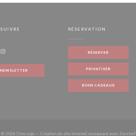
 SUIVRE
RÉSERVATION
nouvelle fenêtre))
RÉSERVER
ook ((ouvre une nouvelle fenêtre))
Instagram ((ouvre une nouvelle fenêtre))
PRIVATISER
NEWSLETTER
BONS CADEAUX
© 2026 Chez soje — Création de site internet restaurant avec
Zenchef