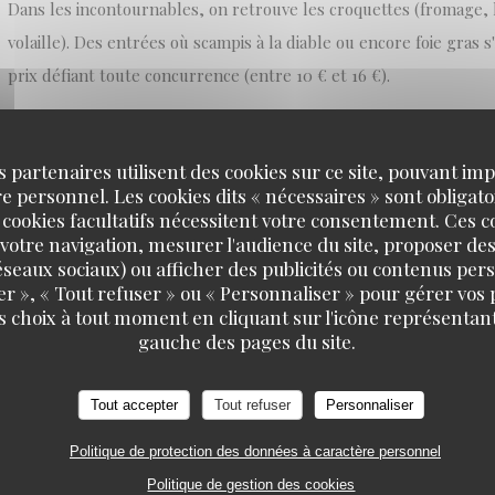
Dans les incontournables, on retrouve les croquettes (fromage,
volaille). Des entrées où scampis à la diable ou encore foie gras 
prix défiant toute concurrence (entre 10 € et 16 €).
En plat, la part belle est souvent faite aux abats. Amoureux du 
s partenaires utilisent des cookies sur ce site, pouvant impl
déçus. Côté viande, l'incontournable entrecôte irlandaise est un 
 personnel. Les cookies dits « nécessaires » sont obligatoi
pouvez tout aussi bien vous contenter d'un pain de viande et sto
 cookies facultatifs nécessitent votre consentement. Ces co
poisson (entre 20 € et 28 €).
votre navigation, mesurer l'audience du site, proposer des
 réseaux sociaux) ou afficher des publicités ou contenus per
er », « Tout refuser » ou « Personnaliser » pour gérer vos
On vous recommande aussi le menu au rapport qualité-prix parfai
s choix à tout moment en cliquant sur l'icône représentant
vous laisse le choix entre 4 ou 5 entrées et autant de plats, avan
gauche des pages du site.
dessert à la carte (ou plutôt au tableau).
Tout accepter
Tout refuser
Personnaliser
Pour arroser le tout, choix entre vins sélectionnés auprès de "
Politique de protection des données à caractère personnel
métier et de leur terroir" ou bières, belges bien sûr, allant de la 
Politique de gestion des cookies