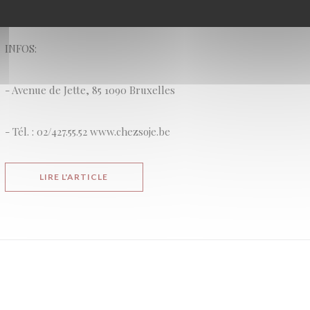
passant par une belle variété d'artisanales.
INFOS:
- Avenue de Jette, 85 1090 Bruxelles
- Tél. : 02/427.55.52 www.chezsoje.be
((OUVRE UNE NOUVELLE FENÊTRE))
LIRE L'ARTICLE