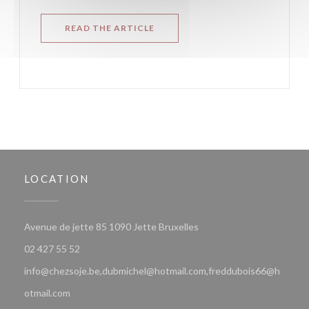
((OPENS IN A NEW WINDOW))
READ THE ARTICLE
LOCATION
((opens in a new window))
Avenue de jette 85 1090 Jette Bruxelles
02 427 55 52
info@chezsoje.be,dubmichel@hotmail.com,freddubois66@h
otmail.com