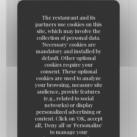
se fie à l'arrivage journalier, garantissant ainsi la
plus grande fraîcheur.
The restaurant and its
Dans les incontournables, on retrouve les
partners use cookies on this
croquettes (fromage, homard, crevettes, volaille).
site, which may involve the
Des entrées où scampis à la diable ou encore foie
collection of personal data.
'Necessary' cookies are
gras s'invitent également, à des prix défiant toute
mandatory and installed by
concurrence (entre 10 € et 16 €).
default. Other optional
cookies require your
En plat, la part belle est souvent faite aux abats.
consent. These optional
cookies are used to analyze
Amoureux du genre, vous ne serez pas déçus. Côté
your browsing, measure site
viande, l'incontournable entrecôte irlandaise est un
audience, provide features
must (24 €). Mais vous pouvez tout aussi bien vous
(e.g., related to social
contenter d'un pain de viande et stoemp (16 €) ou
networks) or display
personalized advertising or
d'un plat de poisson (entre 20 € et 28 €).
content. Click on 'OK, accept
all', 'Deny all' or 'Personalize'
On vous recommande aussi le menu au rapport
to manage your