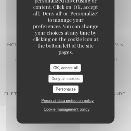
personalized advertising or
CHORIZO
content. Click on 'OK, accept
Met ricotta en chorizo gevulde gevogelte ballotine
all', 'Deny all' or 'Personalize'
26,00 EUR
to manage your
1 pers
preferences. You can change
your choices at any time by
clicking on the cookie icon at
MOULES DE ZEELANDE (MARINIÈRE, À L'AIL OU VIN
the bottom left of the site
BLANC,)
pages.
Zeeuwse mosselen (traditionele wijze, met look of witte wijn )
27,00 EUR
OK, accept all
1 pers
Deny all cookies
Personalize
FILET DE BAR DE LIGNE, VINAIGRETTE GOURMANDE
Personal data protection policy
Zeebaarsfilet, vinaigrette gourmande
Cookie management policy
28,00 EUR
1 pers