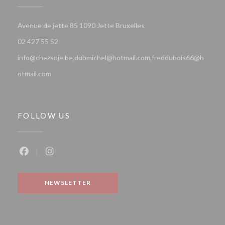
((opens in a new window))
Avenue de jette 85 1090 Jette Bruxelles
02 427 55 52
info@chezsoje.be,dubmichel@hotmail.com,freddubois66@h
otmail.com
FOLLOW US
Facebook ((opens in a new window))
Instagram ((opens in a new window))
NEWSLETTER