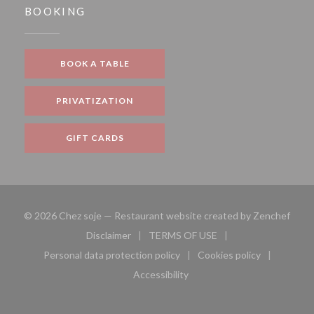
BOOKING
BOOK A TABLE
PRIVATIZATION
GIFT CARDS
((ope
© 2026 Chez soje — Restaurant website created by
Zenchef
Disclaimer
TERMS OF USE
((opens in a new window))
((opens in a new window))
Personal data protection policy
Cookies policy
((opens in a new window))
((opens in a new 
Accessibility
((opens in a new window))