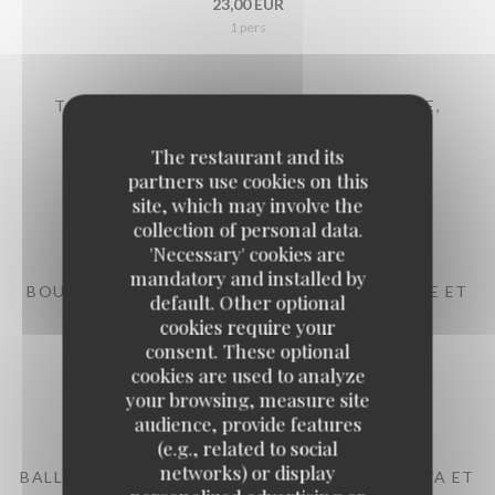
23,00 EUR
1 pers
TARTARE DE BOEUF (MOULU) À L'ITALIENNE,
PARMESAN ET BALSAMIQUE,
The restaurant and its
Italiaanse rundstartaar, sla en frietjes
partners use cookies on this
24,00 EUR
site, which may involve the
1 pers
collection of personal data.
'Necessary' cookies are
mandatory and installed by
BOULETTES SAUCE TOMATE, FRITES OU PURÉE ET
default. Other optional
SALADES
cookies require your
Ballekes in tomatensaus, frietjes of aardappelpuree en sla
consent. These optional
cookies are used to analyze
23,00 EUR
your browsing, measure site
1 pers
audience, provide features
(e.g., related to social
networks) or display
BALLOTTINE DE VOLAILLE FARCIE À LA RICOTTA ET