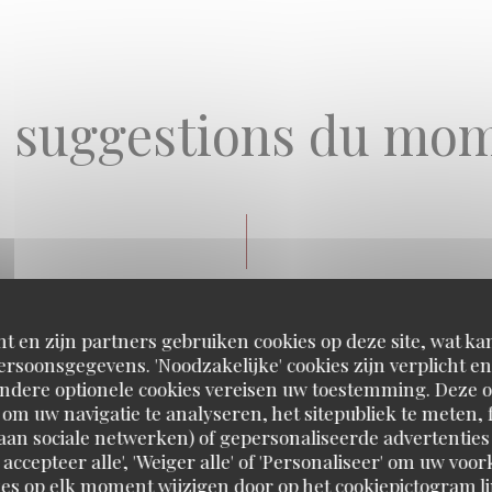
 suggestions du mo
Nos suggestions du moment
t en zijn partners gebruiken cookies op deze site, wat kan
rsoonsgegevens. 'Noodzakelijke' cookies zijn verplicht 
Entrée
Andere optionele cookies vereisen uw toestemming. Deze o
om uw navigatie te analyseren, het sitepubliek te meten, f
d aan sociale netwerken) of gepersonaliseerde advertenties
ES MAISON (FROMAGE ET CREVETTES)
 accepteer alle', 'Weiger alle' of 'Personaliseer' om uw vo
tten (kaas en garnaal)
es op elk moment wijzigen door op het cookiepictogram l