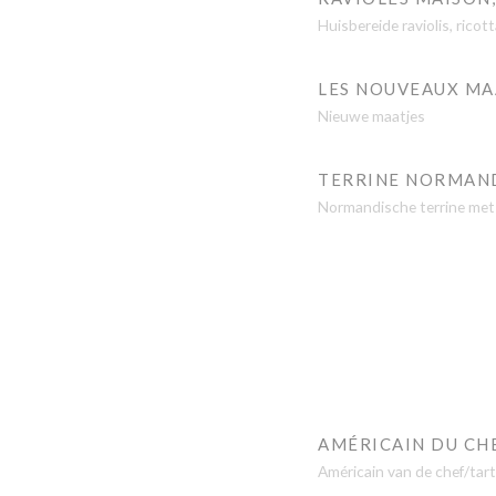
Huisbereide raviolis, ric
LES NOUVEAUX MA
Nieuwe maatjes
TERRINE NORMAN
Normandische terrine met
AMÉRICAIN DU CHE
Américain van de chef/tarta