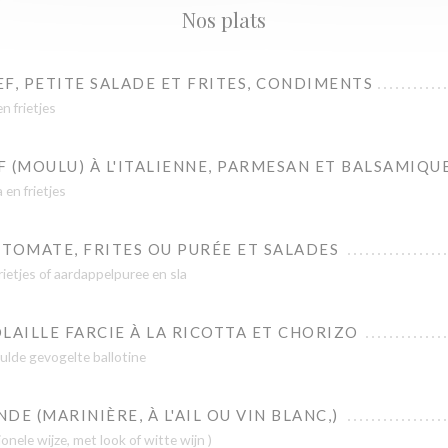
Nos plats
F, PETITE SALADE ET FRITES, CONDIMENTS
n frietjes
 (MOULU) À L'ITALIENNE, PARMESAN ET BALSAMIQUE
 en frietjes
TOMATE, FRITES OU PURÉE ET SALADES
rietjes of aardappelpuree en sla
LAILLE FARCIE À LA RICOTTA ET CHORIZO
ulde gevogelte ballotine
E (MARINIÈRE, À L'AIL OU VIN BLANC,)
nele wijze, met look of witte wijn )