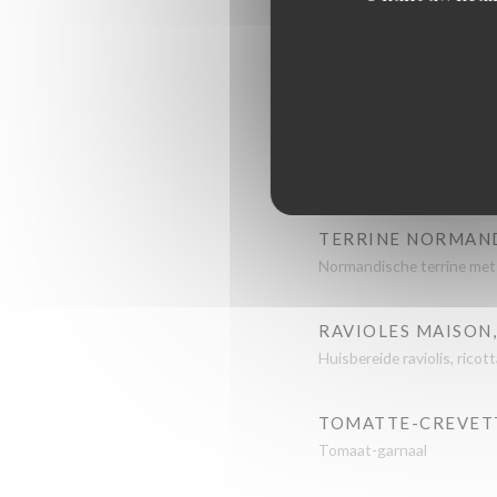
CARPACCIO DE BO
Gerookte "Holstein" rund
LES NOUVEAUX MA
Nieuwe maatjes met garne
TERRINE NORMAN
Normandische terrine met
RAVIOLES MAISON,
Huisbereide raviolis, ric
TOMATTE-CREVETT
Tomaat-garnaal