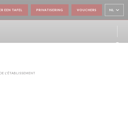
NL
ER EEN TAFEL
PRIVATISERING
VOUCHERS
Face
Inst
DE L'ÉTABLISSEMENT