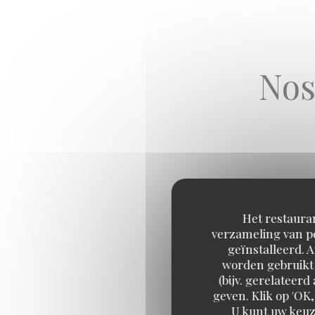
Nos
Het restauran
verzameling van pe
geïnstalleerd. 
worden gebruikt 
(bijv. gerelateer
DUO DE CROQUETT
geven. Klik op 'OK,
Duo van huisbereide kroke
U kunt uw keuz