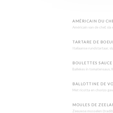
AMÉRICAIN DU CHE
Américain van de chef, sla e
TARTARE DE BOEUF
Italiaanse rundstartaar, sla
BOULETTES SAUCE 
Ballekes in tomatensaus, f
BALLOTTINE DE VO
Met ricotta en chorizo gev
MOULES DE ZEELAND
Zeeuwse mosselen (traditio