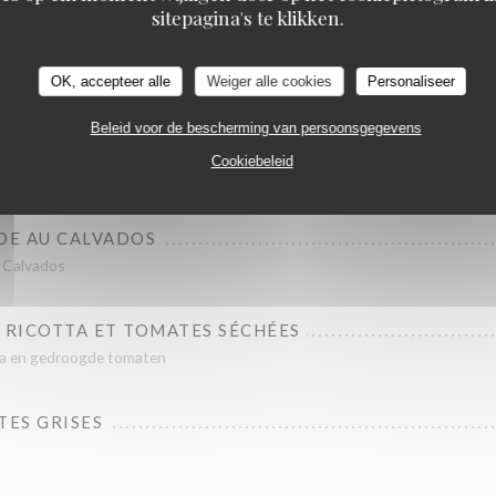
sitepagina's te klikken.
EUF "HOLSTEIN" FUMÉE
carpaccio
OK, accepteer alle
Weiger alle cookies
Personaliseer
Beleid voor de bescherming van persoonsgegevens
ATJES ET LEUR GARNITURE
Cookiebeleid
ring
DE AU CALVADOS
 Calvados
 RICOTTA ET TOMATES SÉCHÉES
otta en gedroogde tomaten
ES GRISES