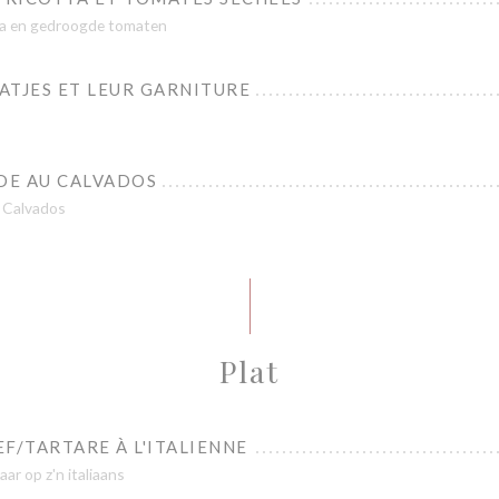
otta en gedroogde tomaten
ATJES ET LEUR GARNITURE
DE AU CALVADOS
 Calvados
Plat
F/TARTARE À L'ITALIENNE
ar op z'n italiaans