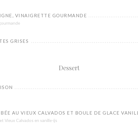
 LIGNE, VINAIGRETTE GOURMANDE
e gourmande
ES GRISES
Dessert
ISON
BÉE AU VIEUX CALVADOS ET BOULE DE GLACE VANIL
t Vieux Calvados en vanille-ijs