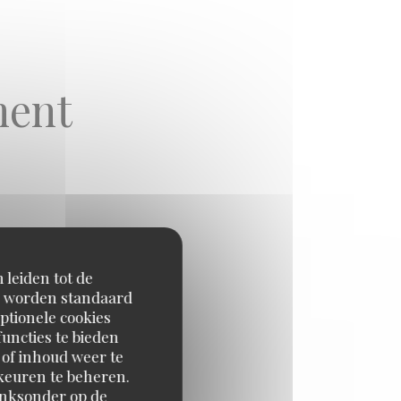
ment
 leiden tot de
en worden standaard
ptionele cookies
uncties te bieden
 of inhoud weer te
18,00 EUR
orkeuren te beheren.
2 pc
inksonder op de