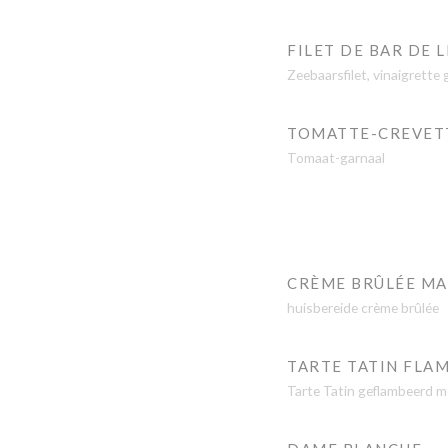
FILET DE BAR DE
Zeebaarsfilet, vinaigrett
TOMATTE-CREVETT
Tomaat-garnaal
CRÈME BRÛLÉE MA
huisbereide crème brûlée
TARTE TATIN FLAM
Tarte Tatin geflambeerd me