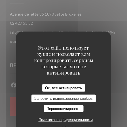
((открывается в новом ок
Avenue de jette 85 1090 Jette Bruxelles
02 427 55 52
info@chezsoje.be,dubmichel@hotmail.com,freddubois66@h
otmail.com
Этот сайт использует
кукис и позволяет вам
контролировать сервисы
ПРИСОЕДИНЯЙТЕСЬ К НАМ
которые вы хотите
активировать
Ок, все активировать
Facebook ((открывается в новом окне))
Instagram ((открывается в новом окне))
Запретить использование cookies
НОВОСТНАЯ
Персонализировать
РАССЫЛКА
Политика конфиденциальности