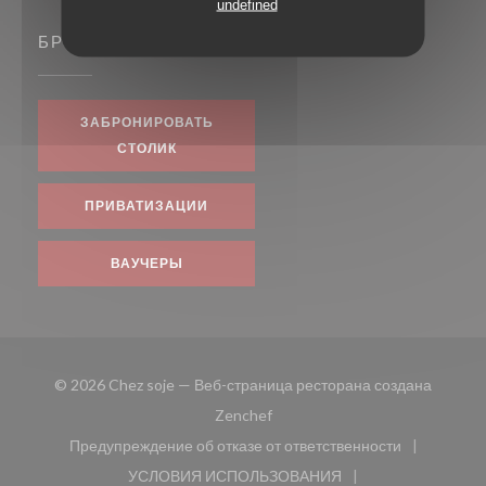
undefined
БРОНИРОВАНИЕ
ЗАБРОНИРОВАТЬ
СТОЛИК
ПРИВАТИЗАЦИИ
ВАУЧЕРЫ
© 2026 Chez soje — Веб-страница ресторана создана
((открывается в новом окне))
Zenchef
Предупреждение об отказе от ответственности
((открывается в новом окне))
УСЛОВИЯ ИСПОЛЬЗОВАНИЯ