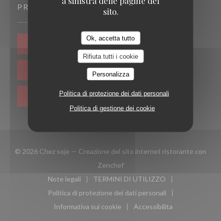
a sinistra delle pagine del
PRENOTAZIONE
sito.
Ok, accetta tutto
PRENOTA
Rifiuta tutti i cookie
PRIVATIZZAZIONE
Personalizza
Politica di protezione dei dati personali
BUONI
Politica di gestione dei cookie
© 2026 Chez soje — Creazione del sito internet ristorante con
((apre una nuova finestra))
Zenchef
Note legali
TERMINI DI UTILIZZO
((apre una nuova finestra))
((apre una nuova finestra))
Politica di protezione dei dati personali
((apre una nuova finestra))
Informativa sui cookie
Accessibilita
((apre una nuova finestra))
((apre una nuova finest