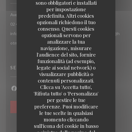
sono obbligatori e installati
per impostazione
((apre una nuova finestra)
Avenue de jette 85 1090 Jette Bruxelles
predefinita. Altri cookies
opzionali richiedono il tuo
02 427 55 52
consenso. Questi cookies
info@chezsoje.be,dubmichel@hotmail.com,freddubois66@h
opzionali servono per
analizzare la tua
otmail.com
navigazione, misurare
l'audience del sito, fornire
funzionalità (ad esempio,
legate ai social network) o
SEGUICI
visualizzare pubblicità o
contenuti personalizzati.
Clicca su 'Accetta tutto',
'Rifiuta tutto' o 'Personalizza'
Facebook ((apre una nuova finestra))
Instagram ((apre una nuova finestra))
per gestire le tue
preferenze. Puoi modificare
NEWSLETTER
le tue scelte in qualsiasi
momento cliccando
sull'icona del cookie in basso