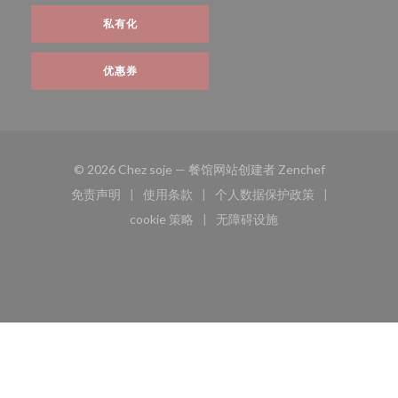
私有化
优惠券
((在新窗口中打
© 2026 Chez soje — 餐馆网站创建者
Zenchef
免责声明
使用条款
个人数据保护政策
((在新窗口中打开))
((在新窗口中打开))
((在新窗口中打开))
cookie 策略
无障碍设施
((在新窗口中打开))
((在新窗口中打开))