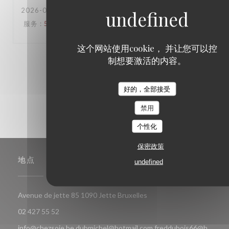
2026-06-16
- 18:30 - 来宾 6
服务
:
5
/5
氛围
:
5
/5
菜单
:
5
/5
质价比
:
5
/5
这个网站使用cookie， 并让您可以控
制想要激活的内容。
1
2
3
好的，全部接受
禁用
个性化
保密政策
地点
undefined
((在新窗口中打开))
Avenue de jette 85 1090 Jette Bruxelles
02 427 55 52
info@chezsoje.be,dubmichel@hotmail.com,freddubois66@h