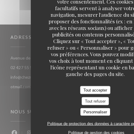
votre consentement. Ces cookies
facultatifs servent à analyser votr
navigation, mesurer l'audience du si
proposer des fonctionnalités (ex : en 
avec les réseaux sociaux) ou afficher
publicités ou contenus personnalisé
ADRESSE
Cliquez sur « Tout accepter », « To
refuser » ou « Personnaliser » pour 
vos préférences. Vous pouvez modif
((ouvre une nouvelle fenê
Avenue de jette 85 1090 Jette Bruxelles
vos choix à tout moment en cliquant
l'icône représentant un cookie en ba
02 427 55 52
gauche des pages du site.
info@chezsoje.be,dubmichel@hotmail.com,freddubois66@h
otmail.com
Tout accepter
Tout refuser
NOUS SUIVRE
Personnaliser
Politique de protection des données à caractère p
Politique de gestion des cookies