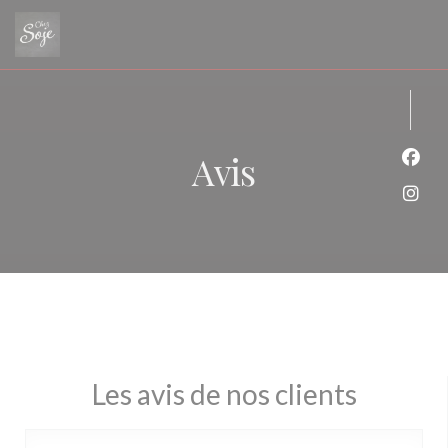
Personnalisation de vos choix en matière de cookies
Avis
Face
Inst
Les avis de nos clients