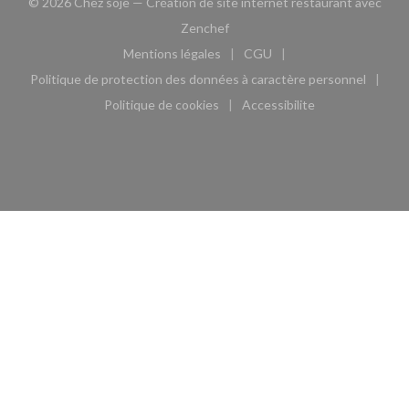
© 2026 Chez soje — Création de site internet restaurant avec
((ouvre une nouvelle fenêtre))
Zenchef
Mentions légales
CGU
((ouvre une nouvelle fenêtre))
((ouvre une nouvelle fen
Politique de protection des données à caractère personnel
((ouvre une nouvelle fenêtre))
Politique de cookies
Accessibilite
((ouvre une nouvelle fenêtre))
((ouvre une nouvelle fe