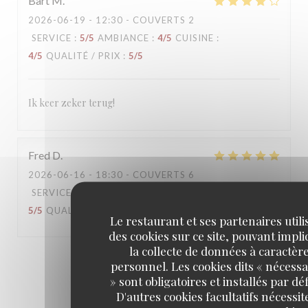
Bart
M
2026-06-19
- 12:30 - COUVERTS 2
SERVICE
:
5
/5
AMBIANCE
:
4
/5
CUISINE
:
4
/5
QUALITÉ / PRIX
:
5
/5
Ik keer zeker terug!
Fred
D
2026-06-16
- 18:30 - COUVERTS 6
SERVICE
:
5
/5
AMBIANCE
:
5
/5
CUISINE
:
5
/5
QUALITÉ / PRIX
:
5
/5
Le restaurant et ses partenaires utili
des cookies sur ce site, pouvant impl
la collecte de données à caractèr
1
2
3
personnel. Les cookies dits « nécessa
» sont obligatoires et installés par dé
D'autres cookies facultatifs nécessit