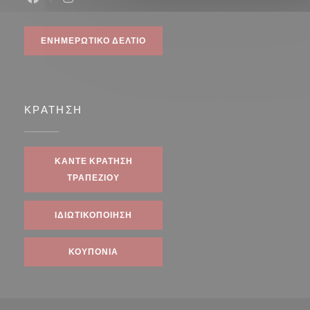
Facebook ((ανοίγει σε νέο παράθυρο))
Instagram ((ανοίγει σε νέο παράθυρο))
ΕΝΗΜΕΡΩΤΙΚΌ ΔΕΛΤΊΟ
ΚΡΆΤΗΣΗ
ΚΆΝΤΕ ΚΡΆΤΗΣΗ
ΤΡΑΠΕΖΙΟΎ
ΙΔΙΩΤΙΚΟΠΟΊΗΣΗ
ΚΟΥΠΌΝΙΑ