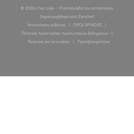
© 2026 Chez soje — Η ιστοσελίδα του εστιατορίου
((ανοίγει σε νέο παρά
δημιουργήθηκε από
Zenchef
Αποποίηση ευθύνης
ΌΡΟΙ ΧΡΉΣΗΣ
((ανοίγει σε νέο παράθυρο))
((ανοίγει σε νέο παράθυ
Πολιτική προστασίας προσωπικών δεδομένων
((ανοίγει σε νέο παράθυρο))
Πολιτική για τα cookies
Προσβασιμότητα
((ανοίγει σε νέο παράθυρο))
((ανοίγει σε νέο παρά