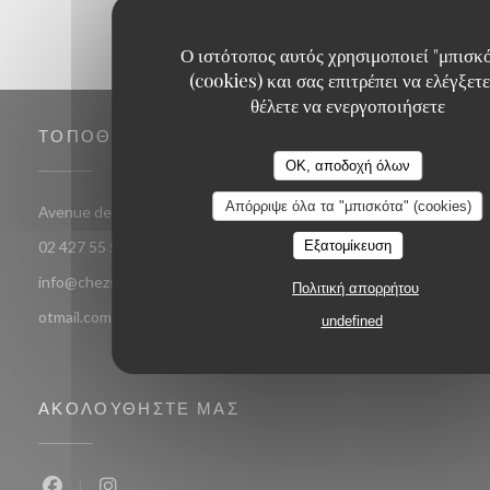
Ο ιστότοπος αυτός χρησιμοποιεί "μπισκ
(cookies) και σας επιτρέπει να ελέγξετε
θέλετε να ενεργοποιήσετε
ΤΟΠΟΘΕΣΊΑ
OK, αποδοχή όλων
Απόρριψε όλα τα "μπισκότα" (cookies)
((ανοίγει σε νέο παράθυρο
Avenue de jette 85 1090 Jette Bruxelles
Εξατομίκευση
02 427 55 52
info@chezsoje.be,dubmichel@hotmail.com,freddubois66@h
Πολιτική απορρήτου
otmail.com
undefined
ΑΚΟΛΟΥΘΉΣΤΕ ΜΑΣ