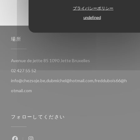
プライバシーポリシー
undefined
場所
((新しいウィンドウで開き
Avenue de jette 85 1090 Jette Bruxelles
02 427 55 52
info@chezsoje.be,dubmichel@hotmail.com,freddubois66@h
otmail.com
フォローしてください