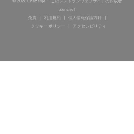
© 2026 Chez soje — このレストランウェブサイトの作成者
((新しいウィンドウで開きます))
Zenchef
免責
利用規約
個人情報保護方針
((新しいウィンドウで開きます))
((新しいウィンドウで開きます))
((新しいウィンドウで開き
クッキー ポリシー
アクセシビリティ
((新しいウィンドウで開きます))
((新しいウィンドウで開