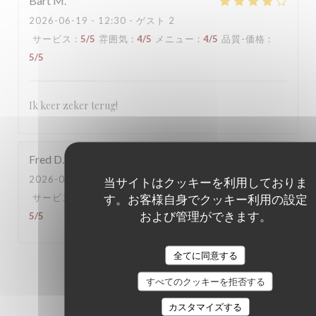
Bart
M
2026-06-19
- 12:30 - ゲスト 2
サービス
:
5
/5
雰囲気
:
4
/5
メニュー
:
4
/5
品質-価格
:
5
/5
Ik keer zeker terug!
Fred
D
2026-06-16
- 18:30 - ゲスト 6
当サイトはクッキーを利用しておりま
す。お客様自身でクッキー利用の設定
サービス
:
5
/5
雰囲気
:
5
/5
メニュー
:
5
/5
品質-価格
:
および管理ができます。
5
/5
全てに同意する
1
2
3
すべてのクッキーを拒否する
カスタマイズする