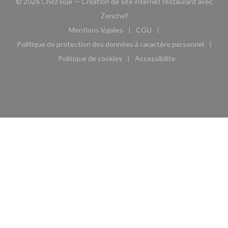
© 2026 Chez soje — Création de site internet restaurant avec
((ouvre une nouvelle fenêtre))
Zenchef
Mentions légales
CGU
((ouvre une nouvelle fenêtre))
((ouvre une nouvelle fen
Politique de protection des données à caractère personnel
((ouvre une nouvelle fenêtre))
Politique de cookies
Accessibilite
((ouvre une nouvelle fenêtre))
((ouvre une nouvelle fe