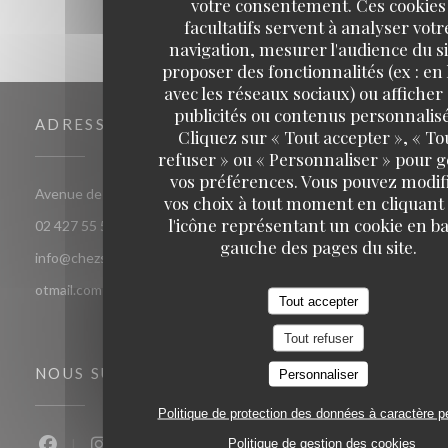
votre consentement. Ces cookies
facultatifs servent à analyser votr
navigation, mesurer l'audience du si
proposer des fonctionnalités (ex : en 
avec les réseaux sociaux) ou afficher
publicités ou contenus personnalisé
ADRESSE
Cliquez sur « Tout accepter », « To
refuser » ou « Personnaliser » pour 
vos préférences. Vous pouvez modif
((ouvre une nouvelle fenê
Avenue de jette 85 1090 Jette Bruxelles
vos choix à tout moment en cliquant
l'icône représentant un cookie en ba
02 427 55 52
gauche des pages du site.
info@chezsoje.be,dubmichel@hotmail.com,freddubois66@h
otmail.com
Tout accepter
Tout refuser
NOUS SUIVRE
Personnaliser
Politique de protection des données à caractère p
Politique de gestion des cookies