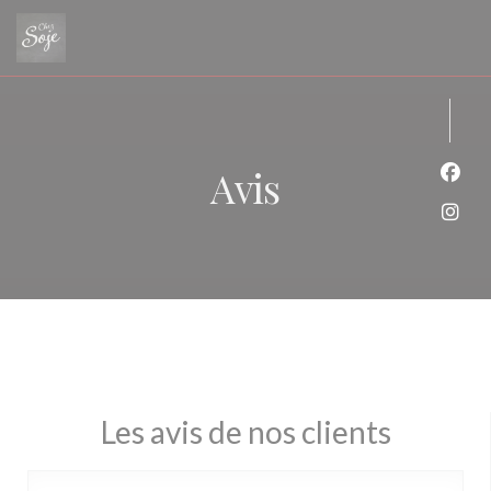
Personnalisation de vos choix en matière de cookies
Avis
Face
Inst
Les avis de nos clients