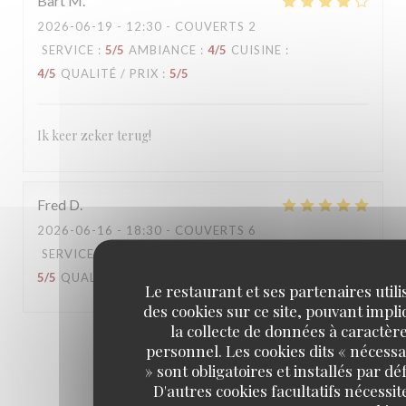
Bart
M
2026-06-19
- 12:30 - COUVERTS 2
SERVICE
:
5
/5
AMBIANCE
:
4
/5
CUISINE
:
4
/5
QUALITÉ / PRIX
:
5
/5
Ik keer zeker terug!
Fred
D
2026-06-16
- 18:30 - COUVERTS 6
SERVICE
:
5
/5
AMBIANCE
:
5
/5
CUISINE
:
5
/5
QUALITÉ / PRIX
:
5
/5
Le restaurant et ses partenaires utili
des cookies sur ce site, pouvant impl
la collecte de données à caractèr
1
2
3
personnel. Les cookies dits « nécessa
» sont obligatoires et installés par dé
D'autres cookies facultatifs nécessit